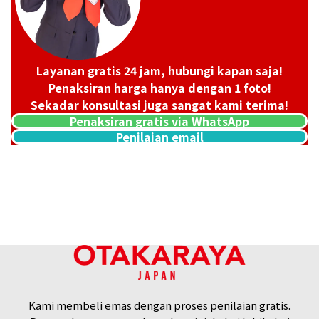
Layanan gratis 24 jam, hubungi kapan saja!
Penaksiran harga hanya dengan 1 foto!
Sekadar konsultasi juga sangat kami terima!
Penaksiran gratis via WhatsApp
Penilaian email
8K gold (K8) brooch
8,9g
Referensi Harga Buyback
Rp
8.085.292
Kami membeli emas dengan proses penilaian gratis.