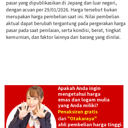
pasar yang dipublikasikan di Jepang dan luar negeri,
dengan acuan per 29/01/2026. Harga tersebut bukan
8K gold (K8) ring with blue stone
merupakan harga pembelian saat ini. Nilai pembelian
2,3g
aktual dapat berubah tergantung pada pergerakan harga
Referensi Harga Buyback
pasar pada saat penilaian, serta kondisi, berat, tingkat
Rp
2.080.690
kemurnian, dan faktor lainnya dari barang yang dinilai.
Apakah Anda ingin
mengetahui harga
emas dan logam mulia
yang Anda miliki?
Penaksiran gratis
dari
"Otakaraya"
ahli pembelian harga tinggi.