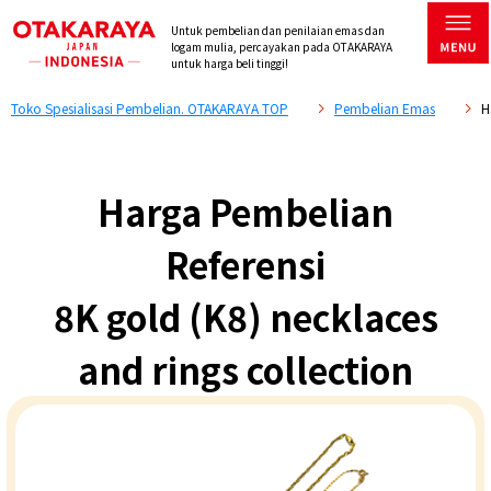
Untuk pembelian dan penilaian emas dan
logam mulia, percayakan pada OTAKARAYA
untuk harga beli tinggi!
Toko Spesialisasi Pembelian. OTAKARAYA TOP
Pembelian Emas
H
Harga Pembelian
Referensi
8K gold (K8) necklaces
and rings collection