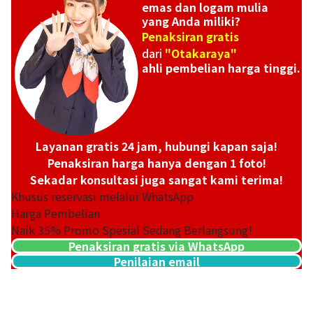
emas dan logam mulia
yang Anda miliki?
Penaksiran gratis
dari
"Otakaraya"
ahli pembelian harga tinggi.
Layanan gratis 24 jam, hubungi kapan saja!
Penaksiran harga hanya dengan 1 foto!
Sekadar konsultasi juga sangat kami terima!
Khusus reservasi melalui WhatsApp
Harga Pembelian
Naik
35
% Promo Spesial Sedang Berlangsung!
Penaksiran gratis via WhatsApp
Penilaian email
18K gold (K18) Kihei necklace
201,2g