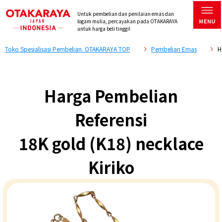
Untuk pembelian dan penilaian emas dan
logam mulia, percayakan pada OTAKARAYA
untuk harga beli tinggi!
Toko Spesialisasi Pembelian. OTAKARAYA TOP
Pembelian Emas
H
Harga Pembelian
Referensi
18K gold (K18) necklace
Kiriko