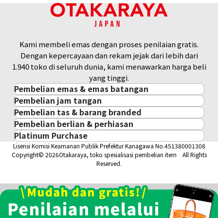
Referensi Harga Buyback
Rp 449.043.794
Kami membeli emas dengan proses penilaian gratis.
Dengan kepercayaan dan rekam jejak dari lebih dari
1.940 toko di seluruh dunia, kami menawarkan harga beli
yang tinggi.
Pembelian emas & emas batangan
Pembelian jam tangan
Pembelian emas & emas batangan
Pembelian tas & barang branded
Pembelian jam tangan
Emas Batangan / Gold Bar
Pembelian berlian & perhiasan
Pembelian tas & barang branded
ROLEX
Koin Emas
Platinum Purchase
Pembelian berlian & perhiasan
Cartier
PATEK PHILIPPE
Harga Pasar Emas / Kurs Emas
Lisensi Komisi Keamanan Publik Prefektur Kanagawa No.451380001308
Platinum
Berlian
LOUIS VUITTON
AUDEMARS PIGUET
Aksesoris Emas
Copyright© 2026Otakaraya, toko spesialisasi pembelian item All Rights
Zamrud
Hermès
VACHERON CONSTANTIN
Cincin Emas
Reserved.
Safir
CHANEL
A. LANGE & SÖHNE
Kalung/Liontin Emas
Rubi
CELINE
BREGUEST
Fendi
Dior