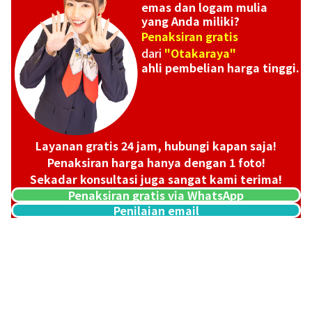
emas dan logam mulia
yang Anda miliki?
Penaksiran gratis
dari
"Otakaraya"
ahli pembelian harga tinggi.
Layanan gratis 24 jam, hubungi kapan saja!
Penaksiran harga hanya dengan 1 foto!
Sekadar konsultasi juga sangat kami terima!
Penaksiran gratis via WhatsApp
Penilaian email
18K gold (K18) Kihei necklace
201,2g