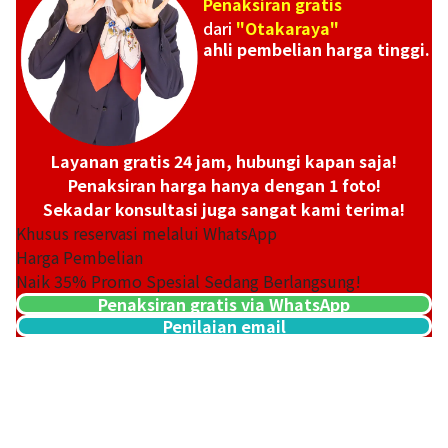
Penaksiran gratis
dari
"Otakaraya"
ahli pembelian harga tinggi.
Layanan gratis 24 jam, hubungi kapan saja!
Penaksiran harga hanya dengan 1 foto!
Sekadar konsultasi juga sangat kami terima!
Khusus reservasi melalui WhatsApp
Harga Pembelian
Naik
35
% Promo Spesial Sedang Berlangsung!
Penaksiran gratis via WhatsApp
Penilaian email
24k gold (K24) gold wire
30,5g
Referensi Harga Buyback
Rp 90.155.133