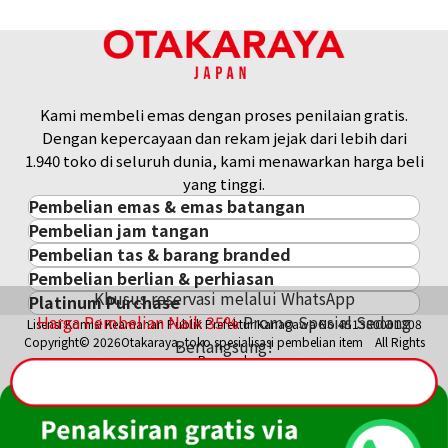
Kami membeli emas dengan proses penilaian gratis.
Dengan kepercayaan dan rekam jejak dari lebih dari
1.940 toko di seluruh dunia, kami menawarkan harga beli
yang tinggi.
Pembelian emas & emas batangan
Pembelian jam tangan
Pembelian emas & emas batangan
Pembelian tas & barang branded
Pembelian jam tangan
Emas Batangan / Gold Bar
Pembelian berlian & perhiasan
Pembelian tas & barang branded
ROLEX
Koin Emas
Khusus reservasi melalui WhatsApp
Platinum Purchase
Pembelian berlian & perhiasan
Cartier
PATEK PHILIPPE
Harga Pasar Emas / Kurs Emas
Harga Pembelian Naik
35
%
Promo Spesial Sedang
Lisensi Komisi Keamanan Publik Prefektur Kanagawa No.451380001308
Platinum
Berlian
LOUIS VUITTON
AUDEMARS PIGUET
Aksesoris Emas
Copyright© 2026Otakaraya, toko spesialisasi pembelian item All Rights
Berlangsung!
Zamrud
Hermès
VACHERON CONSTANTIN
Cincin Emas
Reserved.
Safir
CHANEL
A. LANGE & SÖHNE
Kalung/Liontin Emas
Rubi
CELINE
BREGUEST
Fendi