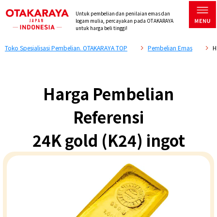
Untuk pembelian dan penilaian emas dan
logam mulia, percayakan pada OTAKARAYA
untuk harga beli tinggi!
Toko Spesialisasi Pembelian. OTAKARAYA TOP
Pembelian Emas
H
Harga Pembelian
Referensi
24K gold (K24) ingot