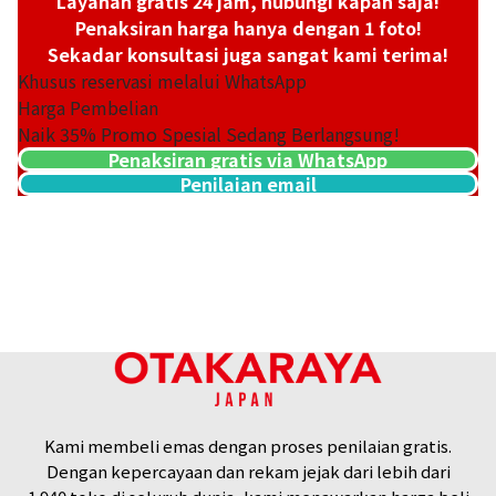
Layanan gratis 24 jam, hubungi kapan saja!
Penaksiran harga hanya dengan 1 foto!
Sekadar konsultasi juga sangat kami terima!
Khusus reservasi melalui WhatsApp
Harga Pembelian
Naik
35
% Promo Spesial Sedang Berlangsung!
Penaksiran gratis via WhatsApp
Penilaian email
18K gold (K18) Kihei necklace
201,2g
Referensi Harga Buyback
Rp 449.043.794
Kami membeli emas dengan proses penilaian gratis.
Dengan kepercayaan dan rekam jejak dari lebih dari