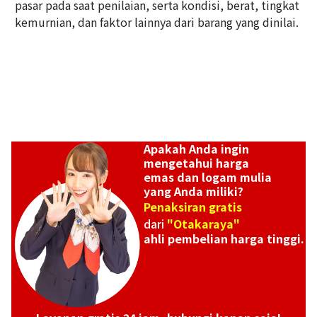
pasar pada saat penilaian, serta kondisi, berat, tingkat
Rp 796.316.230
kemurnian, dan faktor lainnya dari barang yang dinilai.
Apakah Anda ingin
mengetahui harga
emas dan logam mulia
yang Anda miliki?
Penaksiran gratis
dari
"Otakaraya"
ahli pembelian harga tinggi.