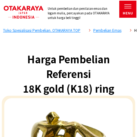
Untuk pembelian dan penilaian emas dan
logam mulia, percayakan pada OTAKARAYA
untuk harga beli tinggi!
Toko Spesialisasi Pembelian. OTAKARAYA TOP
Pembelian Emas
H
Harga Pembelian
Referensi
18K gold (K18) ring