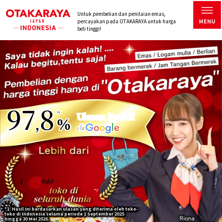
Untuk pembelian dan penilaian emas,
percayakan pada OTAKARAYA untuk harga
beli tinggi!
97
8
Ulasan Positif
*1
,
%
di
1
.
940
*2
*1: Hasil ini berdasarkan ulasan yang diterima oleh toko-
toko di Indonesia selama periode 1 September 2025
hingga 30 Mei 2026.