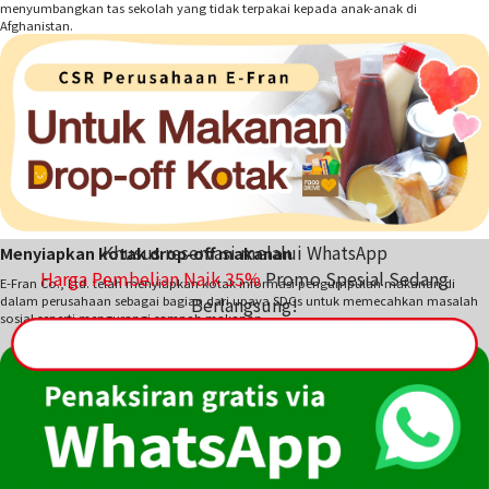
menyumbangkan tas sekolah yang tidak terpakai kepada anak-anak di
Afghanistan.
Khusus reservasi melalui WhatsApp
Menyiapkan kotak drop-off makanan
Harga Pembelian Naik
35
%
Promo Spesial Sedang
E-Fran Co., Ltd. telah menyiapkan kotak informasi pengumpulan makanan di
dalam perusahaan sebagai bagian dari upaya SDGs untuk memecahkan masalah
Berlangsung!
sosial seperti mengurangi sampah makanan.