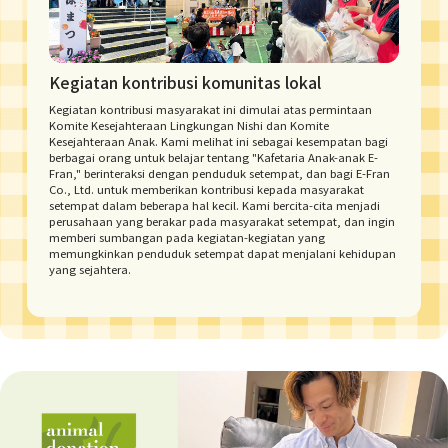
Kegiatan kontribusi komunitas lokal
Kegiatan kontribusi masyarakat ini dimulai atas permintaan
Komite Kesejahteraan Lingkungan Nishi dan Komite
Kesejahteraan Anak. Kami melihat ini sebagai kesempatan bagi
berbagai orang untuk belajar tentang "Kafetaria Anak-anak E-
Fran," berinteraksi dengan penduduk setempat, dan bagi E-Fran
Co., Ltd. untuk memberikan kontribusi kepada masyarakat
setempat dalam beberapa hal kecil. Kami bercita-cita menjadi
perusahaan yang berakar pada masyarakat setempat, dan ingin
memberi sumbangan pada kegiatan-kegiatan yang
memungkinkan penduduk setempat dapat menjalani kehidupan
yang sejahtera.