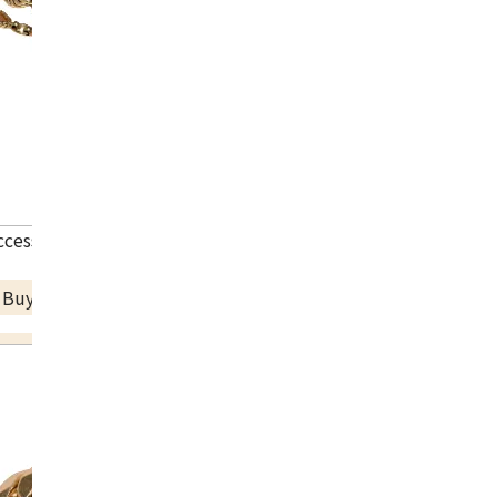
accessories summary
a Buyback