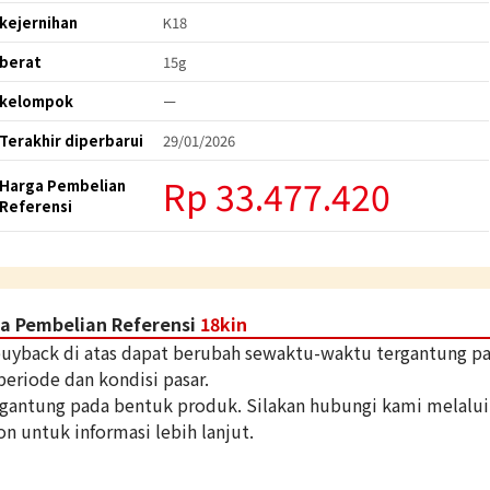
kejernihan
K18
berat
15g
kelompok
ー
Terakhir diperbarui
29/01/2026
Rp 33.477.420
Harga Pembelian
Referensi
a Pembelian Referensi
18kin
 buyback di atas dapat berubah sewaktu-waktu tergantung p
periode dan kondisi pasar.
tergantung pada bentuk produk. Silakan hubungi kami melalui
on untuk informasi lebih lanjut.