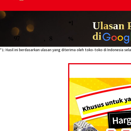
Ulasan P
*1
di
97
,
8
%
*1: Hasil ini berdasarkan ulasan yang diterima oleh toko-toko di Indonesia s