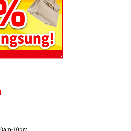
a
10am-10pm