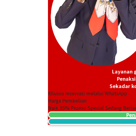
Layanan g
Penaksi
Sekadar ko
Khusus reservasi melalui WhatsApp
Harga Pembelian
Naik
35
% Promo Spesial Sedang Berla
Pen