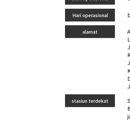
Hari operasional
alamat
L
J
R
K
J
stasiun terdekat
B
j