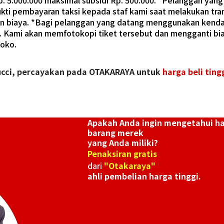
Rp. 5.000.000 maksimal subsidi Rp. 500.000. *Pelanggan ya
ukti pembayaran taksi kepada staf kami saat melakukan tra
ian biaya. *Bagi pelanggan yang datang menggunakan kenda
a. Kami akan memfotokopi tiket tersebut dan mengganti bia
toko.
ucci, percayakan pada OTAKARAYA untuk
harga beli tingg
Apakah Anda ingin mengetahui h
barang merek
yang Anda miliki?
Penaksiran gratis
dari
"Otakaraya"
ahli pembelian harga tinggi.