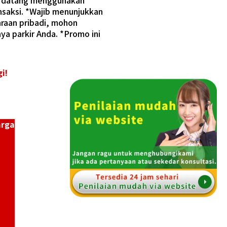
ng datang menggunakan
nsaksi. *Wajib menunjukkan
raan pribadi, mohon
ya parkir Anda. *Promo ini
i!
arga