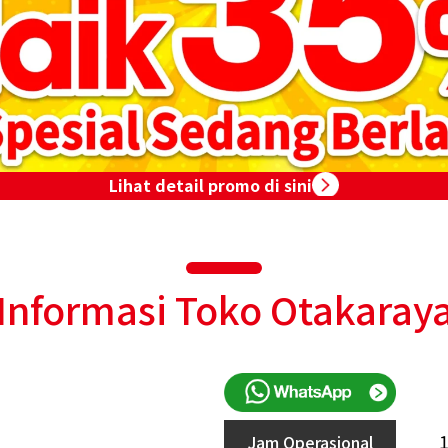
Lihat detail promo di sini
Informasi Toko Otakaray
Jam Operasional