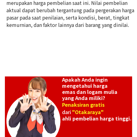
merupakan harga pembelian saat ini. Nilai pembelian
349,6g
aktual dapat berubah tergantung pada pergerakan harga
Referensi Harga Buyback
pasar pada saat penilaian, serta kondisi, berat, tingkat
Rp 1.033.384.738
kemurnian, dan faktor lainnya dari barang yang dinilai.
Apakah Anda ingin
mengetahui harga
emas dan logam mulia
yang Anda miliki?
Penaksiran gratis
dari
"Otakaraya"
ahli pembelian harga tinggi.