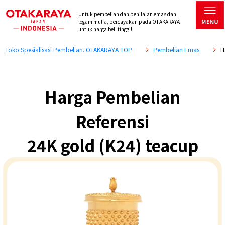
Untuk pembelian dan penilaian emas dan
logam mulia, percayakan pada OTAKARAYA
untuk harga beli tinggi!
Toko Spesialisasi Pembelian. OTAKARAYA TOP
Pembelian Emas
H
Harga Pembelian
Referensi
24K gold (K24) teacup