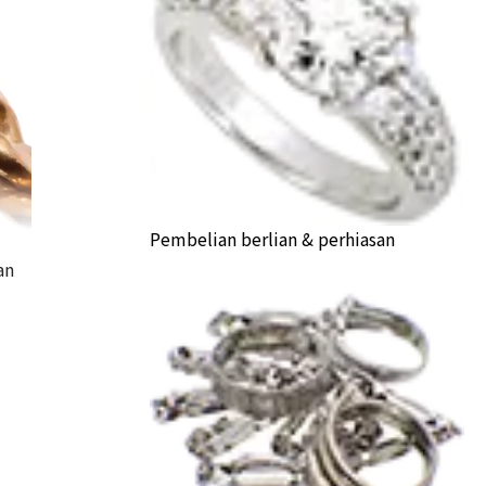
Pembelian berlian & perhiasan
an
hei ring
a Buyback