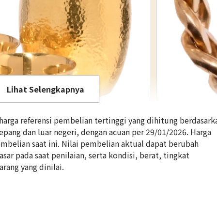
Lihat Selengkapnya
rga referensi pembelian tertinggi yang dihitung berdasark
Jepang dan luar negeri, dengan acuan per 29/01/2026. Harga
belian saat ini. Nilai pembelian aktual dapat berubah
ar pada saat penilaian, serta kondisi, berat, tingkat
18K gold (K18) Ki
arang yang dinilai.
5g
Referensi Harg
Rp 11.159.140