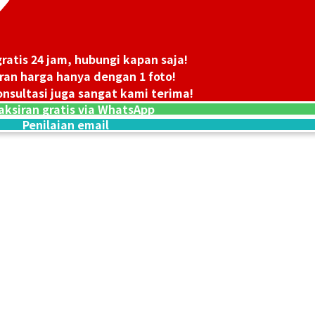
ratis 24 jam, hubungi kapan saja!
ran harga hanya dengan 1 foto!
nsultasi juga sangat kami terima!
18K gold (K18) Ki
aksiran gratis via WhatsApp
3,2g
Penilaian email
Referensi Harg
Rp 7.141.850