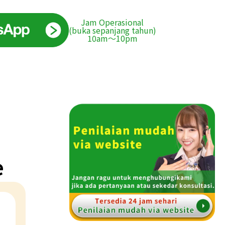
Jam Operasional
(buka sepanjang tahun)
10am〜10pm
e