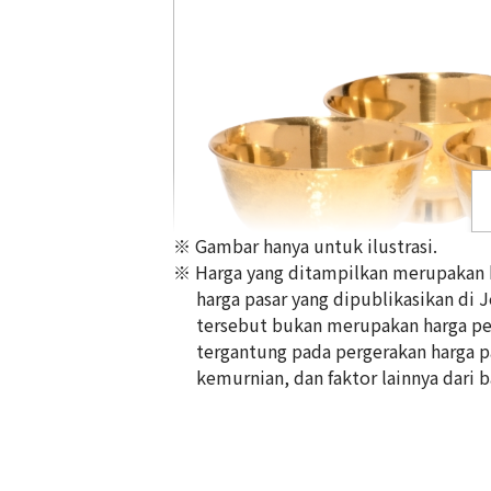
※ Gambar hanya untuk ilustrasi.
※ Harga yang ditampilkan merupakan ha
harga pasar yang dipublikasikan di 
tersebut bukan merupakan harga pem
tergantung pada pergerakan harga pas
24K gold (K24) sake set
kemurnian, dan faktor lainnya dari b
349,6g
Referensi Harga Buyback
Rp 1.033.384.738