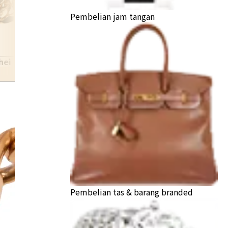
Pembelian jam tangan
hei
ki
Pembelian tas & barang branded