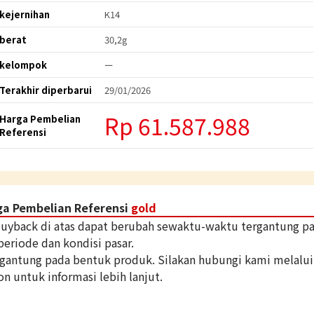
kejernihan
K14
berat
30,2g
kelompok
ー
Terakhir diperbarui
29/01/2026
Rp 61.587.988
Harga Pembelian
Referensi
ga Pembelian Referensi
gold
 buyback di atas dapat berubah sewaktu-waktu tergantung p
periode dan kondisi pasar.
tergantung pada bentuk produk. Silakan hubungi kami melalui
on untuk informasi lebih lanjut.