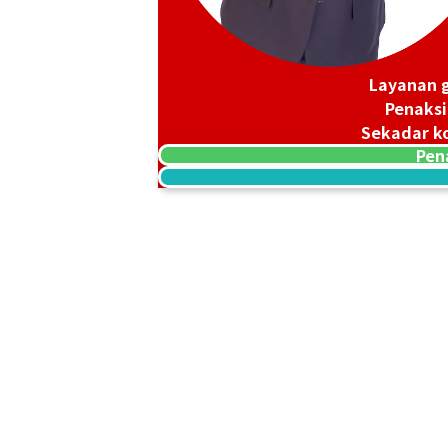
Layanan g
Penaksi
Sekadar ko
18K gold (K18) Kihei ring
Pen
3,4g
Referensi Harga Buyback
Rp 7.588.215