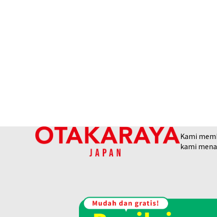
Kami membel
kami menaw
24K gold (K24) necklace
13,5g