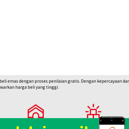
i emas dengan proses penilaian gratis. Dengan kepercayaan dan rek
arkan harga beli yang tinggi.
18K gold (K18) Ki
7,8g
Toko Spesialisasi
Lihat Daftar Barang yang