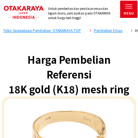
Untuk pembelian dan penilaian emas dan
logam mulia, percayakan pada OTAKARAYA
untuk harga beli tinggi!
Toko Spesialisasi Pembelian. OTAKARAYA TOP
Pembelian Emas
H
Harga Pembelian
Referensi
18K gold (K18) mesh ring