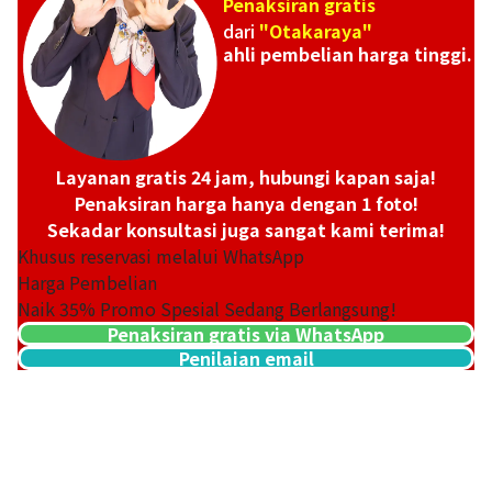
Penaksiran gratis
dari
"Otakaraya"
ahli pembelian harga tinggi.
Layanan gratis 24 jam, hubungi kapan saja!
Penaksiran harga hanya dengan 1 foto!
Sekadar konsultasi juga sangat kami terima!
Khusus reservasi melalui WhatsApp
Harga Pembelian
Naik
35
% Promo Spesial Sedang Berlangsung!
Penaksiran gratis via WhatsApp
Penilaian email
18K gold (K18) Kihei necklace
201,2g
Referensi Harga Buyback
Rp 449.043.794