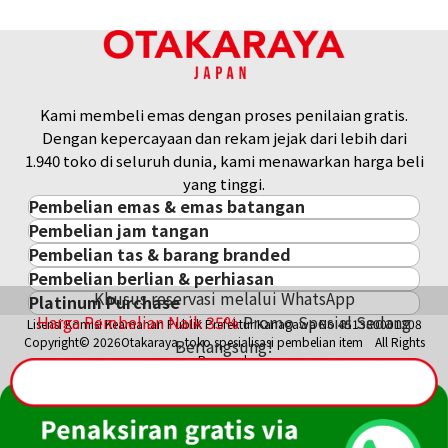
Kami membeli emas dengan proses penilaian gratis.
Dengan kepercayaan dan rekam jejak dari lebih dari
1.940 toko di seluruh dunia, kami menawarkan harga beli
yang tinggi.
Pembelian emas & emas batangan
Pembelian jam tangan
Pembelian emas & emas batangan
Pembelian tas & barang branded
Pembelian jam tangan
Emas Batangan / Gold Bar
Pembelian berlian & perhiasan
Pembelian tas & barang branded
ROLEX
Koin Emas
Khusus reservasi melalui WhatsApp
Platinum Purchase
Pembelian berlian & perhiasan
Cartier
PATEK PHILIPPE
Harga Pasar Emas / Kurs Emas
Harga Pembelian Naik
35
%
Promo Spesial Sedang
Lisensi Komisi Keamanan Publik Prefektur Kanagawa No.451380001308
Platinum
Berlian
LOUIS VUITTON
AUDEMARS PIGUET
Aksesoris Emas
Copyright© 2026Otakaraya, toko spesialisasi pembelian item All Rights
Berlangsung!
Zamrud
Hermès
VACHERON CONSTANTIN
Cincin Emas
Reserved.
Safir
CHANEL
A. LANGE & SÖHNE
Kalung/Liontin Emas
Rubi
CELINE
BREGUEST
Fendi