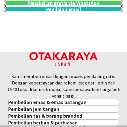
Penaksiran gratis via WhatsApp
Penilaian email
Kami membeli emas dengan proses penilaian gratis.
Dengan kepercayaan dan rekam jejak dari lebih dari
1.940 toko di seluruh dunia, kami menawarkan harga beli
yang tinggi.
Pembelian emas & emas batangan
Pembelian jam tangan
Pembelian emas & emas batangan
Pembelian tas & barang branded
Pembelian jam tangan
Emas Batangan / Gold Bar
Pembelian berlian & perhiasan
Pembelian tas & barang branded
ROLEX
Koin Emas