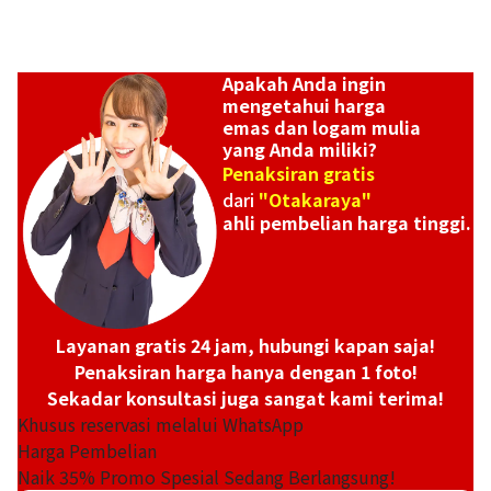
Apakah Anda ingin
mengetahui harga
emas dan logam mulia
yang Anda miliki?
Penaksiran gratis
dari
"Otakaraya"
ahli pembelian harga tinggi.
Layanan gratis 24 jam, hubungi kapan saja!
Penaksiran harga hanya dengan 1 foto!
Sekadar konsultasi juga sangat kami terima!
Khusus reservasi melalui WhatsApp
Harga Pembelian
Naik
35
% Promo Spesial Sedang Berlangsung!