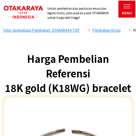
Untuk pembelian dan penilaian emas dan
logam mulia, percayakan pada OTAKARAYA
untuk harga beli tinggi!
Toko Spesialisasi Pembelian. OTAKARAYA TOP
Pembelian Emas
H
Harga Pembelian
Referensi
18K gold (K18WG) bracelet