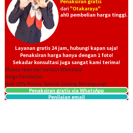
Penaksiran gratis
dari
"Otakaraya"
ahli pembelian harga tinggi.
Layanan gratis 24 jam, hubungi kapan saja!
Penaksiran harga hanya dengan 1 foto!
Sekadar konsultasi juga sangat kami terima!
Khusus reservasi melalui WhatsApp
Harga Pembelian
Naik
35
% Promo Spesial Sedang Berlangsung!
Penaksiran gratis via WhatsApp
Penilaian email
18K gold (K18) Kihei necklace
201,2g
Referensi Harga Buyback
Rp 449.043.794