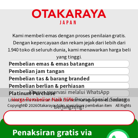
Kami membeli emas dengan proses penilaian gratis.
Dengan kepercayaan dan rekam jejak dari lebih dari
1.940 toko di seluruh dunia, kami menawarkan harga beli
yang tinggi.
Pembelian emas & emas batangan
Pembelian jam tangan
Pembelian emas & emas batangan
Pembelian tas & barang branded
Pembelian jam tangan
Emas Batangan / Gold Bar
Pembelian berlian & perhiasan
Pembelian tas & barang branded
ROLEX
Koin Emas
Khusus reservasi melalui WhatsApp
Platinum Purchase
Pembelian berlian & perhiasan
Cartier
PATEK PHILIPPE
Harga Pasar Emas / Kurs Emas
Harga Pembelian Naik
35
%
Promo Spesial Sedang
Lisensi Komisi Keamanan Publik Prefektur Kanagawa No.451380001308
Platinum
Berlian
LOUIS VUITTON
AUDEMARS PIGUET
Aksesoris Emas
Copyright© 2026Otakaraya, toko spesialisasi pembelian item All Rights
Berlangsung!
Zamrud
Hermès
VACHERON CONSTANTIN
Cincin Emas
Reserved.
Safir
CHANEL
A. LANGE & SÖHNE
Kalung/Liontin Emas
Rubi
CELINE
BREGUEST
Fendi