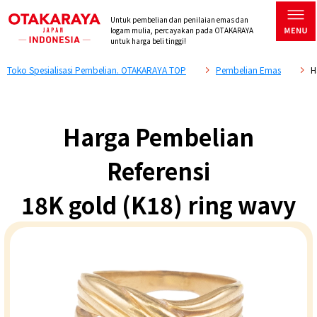
Untuk pembelian dan penilaian emas dan
logam mulia, percayakan pada OTAKARAYA
untuk harga beli tinggi!
Toko Spesialisasi Pembelian. OTAKARAYA TOP
Pembelian Emas
H
Harga Pembelian
Referensi
18K gold (K18) ring wavy