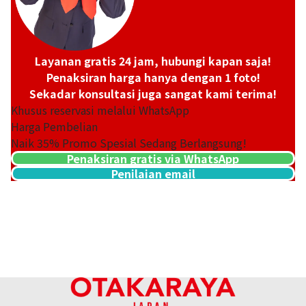
Layanan gratis 24 jam, hubungi kapan saja!
Penaksiran harga hanya dengan 1 foto!
Sekadar konsultasi juga sangat kami terima!
Khusus reservasi melalui WhatsApp
Harga Pembelian
Naik
35
% Promo Spesial Sedang Berlangsung!
Penaksiran gratis via WhatsApp
Penilaian email
18K gold (K18) Kihei ring
3,2g
Referensi Harga Buyback
Rp 7.141.850