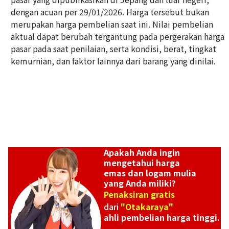
dengan acuan per 29/01/2026. Harga tersebut bukan
18K gold (K18) Kihei ring
merupakan harga pembelian saat ini. Nilai pembelian
5g
aktual dapat berubah tergantung pada pergerakan harga
Referensi Harga Buyback
pasar pada saat penilaian, serta kondisi, berat, tingkat
Rp 11.159.140
kemurnian, dan faktor lainnya dari barang yang dinilai.
Apakah Anda ingin
mengetahui harga
emas dan logam mulia
yang Anda miliki?
Penaksiran gratis
dari
"Otakaraya"
ahli pembelian harga tinggi.