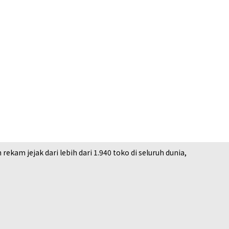
am jejak dari lebih dari 1.940 toko di seluruh dunia,
ihei bracelet 6 sides double