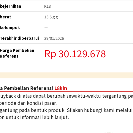
kejernihan
K18
berat
13,5ｇg
kelompok
ー
Terakhir diperbarui
29/01/2026
Rp 30.129.678
Harga Pembelian
Referensi
a Pembelian Referensi
18kin
 buyback di atas dapat berubah sewaktu-waktu tergantung p
periode dan kondisi pasar.
tergantung pada bentuk produk. Silakan hubungi kami melalui
on untuk informasi lebih lanjut.