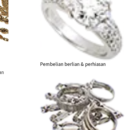
Pembelian berlian & perhiasan
an
accessories summary
a Buyback