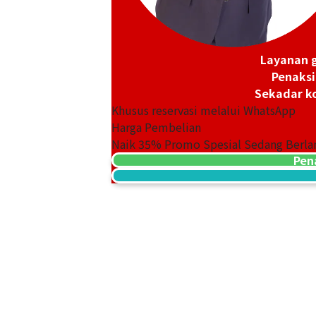
Layanan g
Penaksi
Sekadar ko
18K gold (K18) Kihei necklace
Khusus reservasi melalui WhatsApp
201,2g
Harga Pembelian
Referensi Harga Buyback
Naik
35
% Promo Spesial Sedang Berla
Rp 449.043.794
Pen