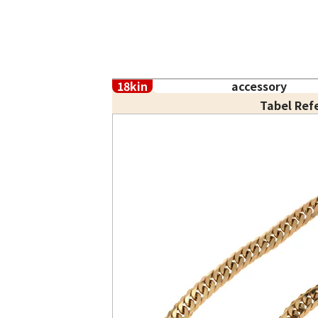
18kin
accessory
Tabel Ref