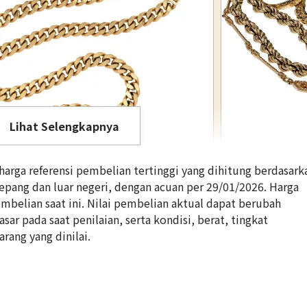
Lihat Selengkapnya
rga referensi pembelian tertinggi yang dihitung berdasark
Jepang dan luar negeri, dengan acuan per 29/01/2026. Harga
belian saat ini. Nilai pembelian aktual dapat berubah
ar pada saat penilaian, serta kondisi, berat, tingkat
18K gold (K18) 
arang yang dinilai.
269,9g
Referensi Harg
Rp 602.370.377