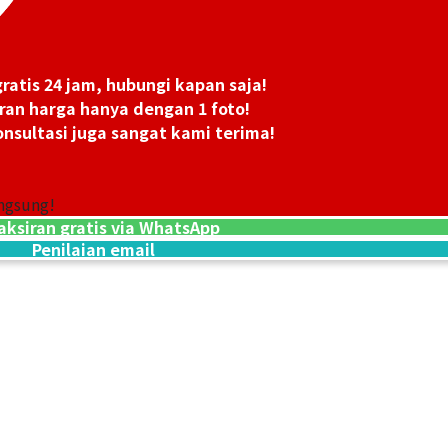
ratis 24 jam, hubungi kapan saja!
ran harga hanya dengan 1 foto!
nsultasi juga sangat kami terima!
18K gold (K18) K
100,4g
Referensi Harg
ngsung!
Rp 224.075.531
aksiran gratis via WhatsApp
Penilaian email