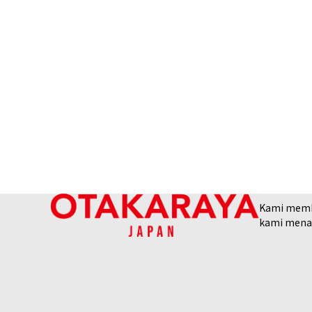
Kami membel
kami menaw
18K gold (K18) Kihei bracelet
95,8g