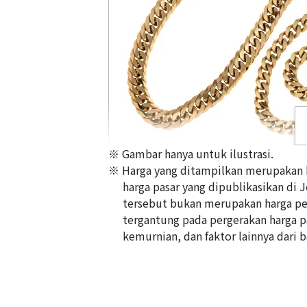
※ Gambar hanya untuk ilustrasi.
※ Harga yang ditampilkan merupakan ha
harga pasar yang dipublikasikan di 
tersebut bukan merupakan harga pem
tergantung pada pergerakan harga pas
18K gold (K18) Kihei necklace
kemurnian, dan faktor lainnya dari b
356,8g
Referensi Harga Buyback
Rp 796.316.230