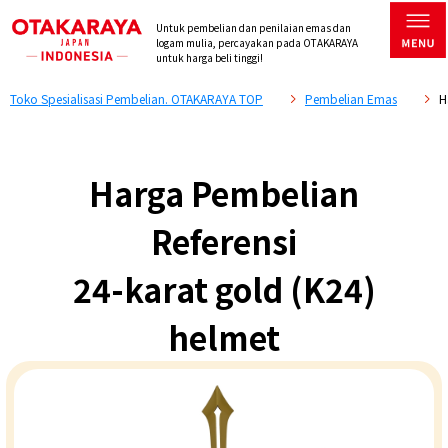
Untuk pembelian dan penilaian emas dan
logam mulia, percayakan pada OTAKARAYA
untuk harga beli tinggi!
Toko Spesialisasi Pembelian. OTAKARAYA TOP
Pembelian Emas
H
Harga Pembelian
Referensi
24-karat gold (K24)
helmet