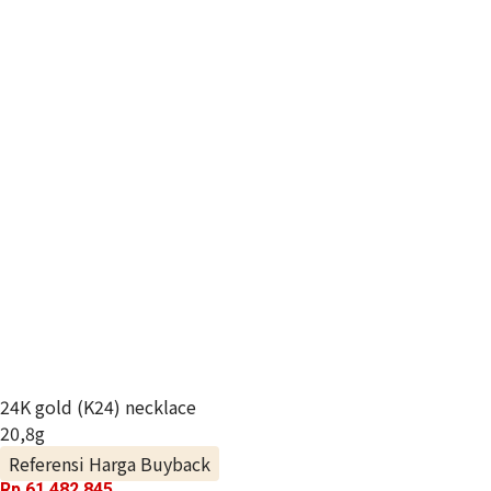
24K gold (K24) necklace
20,8g
Referensi Harga Buyback
Rp 61.482.845