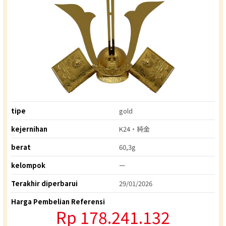
tipe
gold
kejernihan
K24・純金
berat
60,3g
kelompok
ー
Terakhir diperbarui
29/01/2026
Harga Pembelian Referensi
Rp 178.241.132