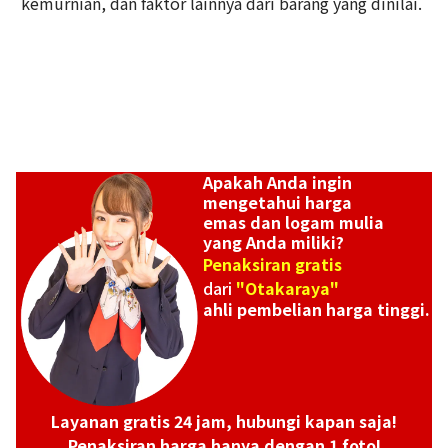
kemurnian, dan faktor lainnya dari barang yang dinilai.
Apakah Anda ingin
mengetahui harga
emas dan logam mulia
yang Anda miliki?
Penaksiran gratis
dari
"Otakaraya"
ahli pembelian harga tinggi.
Layanan gratis 24 jam, hubungi kapan saja!
Penaksiran harga hanya dengan 1 foto!