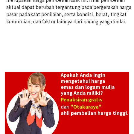
Referensi Harga Buyback
aktual dapat berubah tergantung pada pergerakan harga
ASK
pasar pada saat penilaian, serta kondisi, berat, tingkat
kemurnian, dan faktor lainnya dari barang yang dinilai.
Apakah Anda ingin
mengetahui harga
emas dan logam mulia
yang Anda miliki?
Penaksiran gratis
dari
"Otakaraya"
ahli pembelian harga tinggi.