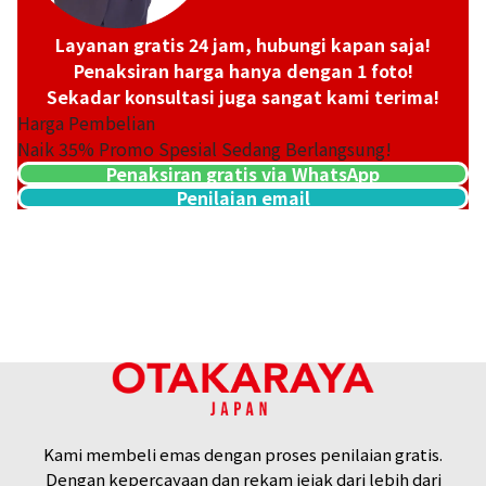
Layanan gratis 24 jam, hubungi kapan saja!
Penaksiran harga hanya dengan 1 foto!
Sekadar konsultasi juga sangat kami terima!
Harga Pembelian
Naik
35
% Promo Spesial Sedang Berlangsung!
Penaksiran gratis via WhatsApp
Penilaian email
Platinum (Pt900) earrings
Referensi Harga Buyback
ASK
Kami membeli emas dengan proses penilaian gratis.
Dengan kepercayaan dan rekam jejak dari lebih dari