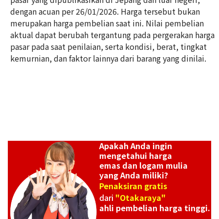
dengan acuan per 26/01/2026. Harga tersebut bukan
Platinum (Pt900) earrings
merupakan harga pembelian saat ini. Nilai pembelian
Referensi Harga Buyback
aktual dapat berubah tergantung pada pergerakan harga
ASK
pasar pada saat penilaian, serta kondisi, berat, tingkat
kemurnian, dan faktor lainnya dari barang yang dinilai.
Apakah Anda ingin
mengetahui harga
emas dan logam mulia
yang Anda miliki?
Penaksiran gratis
dari
"Otakaraya"
ahli pembelian harga tinggi.