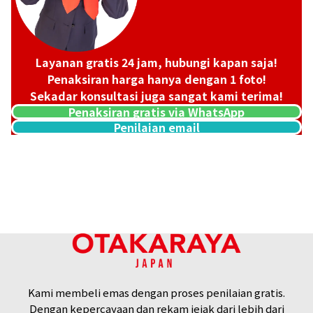
Layanan gratis 24 jam, hubungi kapan saja!
Penaksiran harga hanya dengan 1 foto!
Sekadar konsultasi juga sangat kami terima!
Penaksiran gratis via WhatsApp
Penilaian email
Platinum (Pt900) earrings
Referensi Harga Buyback
ASK
Kami membeli emas dengan proses penilaian gratis.
Dengan kepercayaan dan rekam jejak dari lebih dari