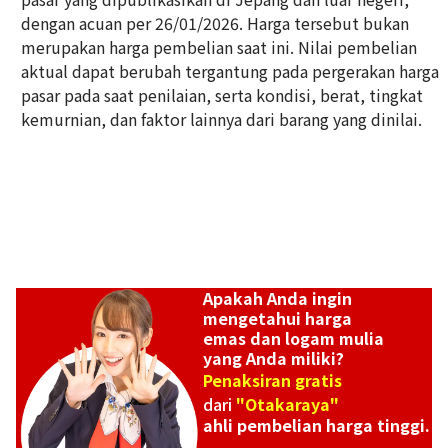
dengan acuan per 26/01/2026. Harga tersebut bukan
Platinum (Pt900) earrings
merupakan harga pembelian saat ini. Nilai pembelian
Referensi Harga Buyback
aktual dapat berubah tergantung pada pergerakan harga
ASK
pasar pada saat penilaian, serta kondisi, berat, tingkat
kemurnian, dan faktor lainnya dari barang yang dinilai.
Apakah Anda ingin
mengetahui harga
emas dan logam mulia
yang Anda miliki?
Penaksiran gratis
dari
"Otakaraya"
ahli pembelian harga tinggi.