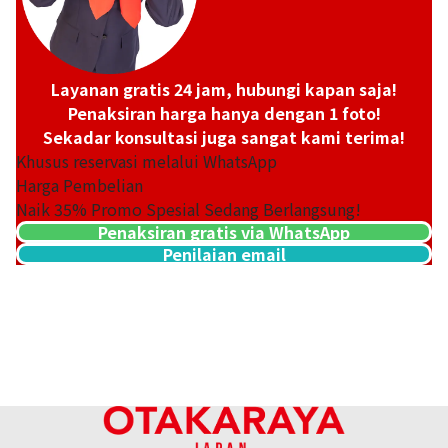
Layanan gratis 24 jam, hubungi kapan saja!
Penaksiran harga hanya dengan 1 foto!
Sekadar konsultasi juga sangat kami terima!
Khusus reservasi melalui WhatsApp
Harga Pembelian
Naik
35
% Promo Spesial Sedang Berlangsung!
Penaksiran gratis via WhatsApp
Penilaian email
Platinum (Pt900) earrings
Referensi Harga Buyback
ASK