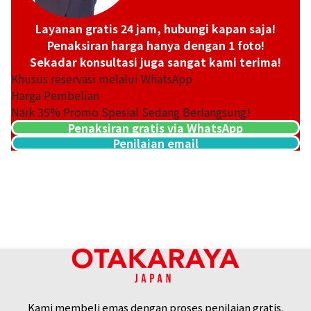
Layanan gratis 24 jam, hubungi kapan saja!
Penaksiran harga hanya dengan 1 foto!
Sekadar konsultasi juga sangat kami terima!
Khusus reservasi melalui WhatsApp
Harga Pembelian
Naik
35
% Promo Spesial Sedang Berlangsung!
Penaksiran gratis via WhatsApp
Penilaian email
Platinum (Pt900) earrings
Referensi Harga Buyback
ASK
Kami membeli emas dengan proses penilaian gratis.