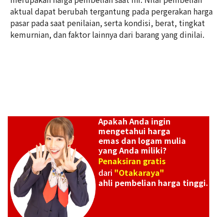
Referensi Harga Buyback
aktual dapat berubah tergantung pada pergerakan harga
ASK
pasar pada saat penilaian, serta kondisi, berat, tingkat
kemurnian, dan faktor lainnya dari barang yang dinilai.
Apakah Anda ingin
mengetahui harga
emas dan logam mulia
yang Anda miliki?
Penaksiran gratis
dari
"Otakaraya"
ahli pembelian harga tinggi.