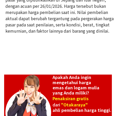
dengan acuan per 26/01/2026. Harga tersebut bukan
Platinum (Pt900) earrings
merupakan harga pembelian saat ini. Nilai pembelian
Referensi Harga Buyback
aktual dapat berubah tergantung pada pergerakan harga
ASK
pasar pada saat penilaian, serta kondisi, berat, tingkat
kemurnian, dan faktor lainnya dari barang yang dinilai.
Apakah Anda ingin
mengetahui harga
emas dan logam mulia
yang Anda miliki?
Penaksiran gratis
dari
"Otakaraya"
ahli pembelian harga tinggi.