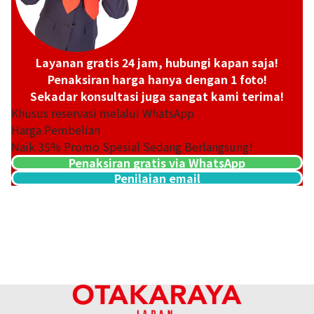
Layanan gratis 24 jam, hubungi kapan saja!
Penaksiran harga hanya dengan 1 foto!
Sekadar konsultasi juga sangat kami terima!
Khusus reservasi melalui WhatsApp
Harga Pembelian
Naik
35
% Promo Spesial Sedang Berlangsung!
Penaksiran gratis via WhatsApp
Penilaian email
Platinum (Pt900) earrings
Referensi Harga Buyback
ASK