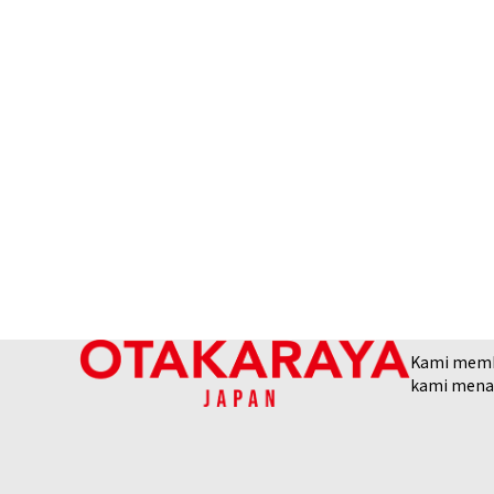
Kami membel
kami menaw