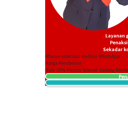
Layanan g
Penaksi
Sekadar ko
Khusus reservasi melalui WhatsApp
24K Gold (K24) Medal Commemorating 
Harga Pembelian
West Germany
Naik
35
% Promo Spesial Sedang Berla
29,8g
Pen
Referensi Harga Buyback
Rp 88.085.999