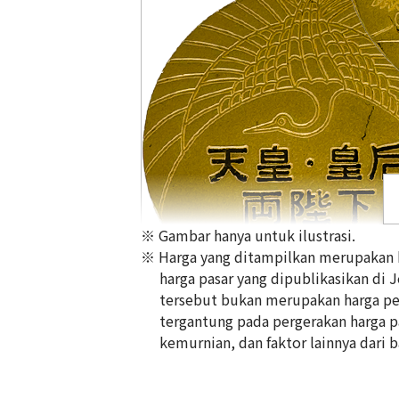
※ Gambar hanya untuk ilustrasi.
※ Harga yang ditampilkan merupakan ha
harga pasar yang dipublikasikan di 
tersebut bukan merupakan harga pem
tergantung pada pergerakan harga pas
24K Gold (K24) Golden Wedding Comme
kemurnian, dan faktor lainnya dari b
the Emperor and Empress
26g
Referensi Harga Buyback