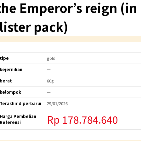
the Emperor’s reign (in
lister pack)
tipe
gold
kejernihan
ー
berat
60g
kelompok
ー
Terakhir diperbarui
29/01/2026
Rp 178.784.640
Harga Pembelian
Referensi