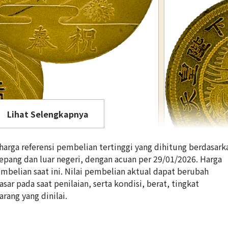
Lihat Selengkapnya
rga referensi pembelian tertinggi yang dihitung berdasark
Jepang dan luar negeri, dengan acuan per 29/01/2026. Harga
belian saat ini. Nilai pembelian aktual dapat berubah
ar pada saat penilaian, serta kondisi, berat, tingkat
morative Gold Coin of Their Majesties
24K Gold (K24) 
arang yang dinilai.
Emperor
14,2g
Referensi Harg