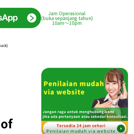
Jam Operasional
(buka sepanjang tahun)
10am〜10pm
pack)
of