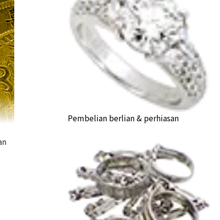
Pembelian berlian & perhiasan
an
Commemorative Gold Coin to Celebrate His Majesty the
a Buyback