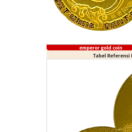
emperor gold coin
Tabel Referensi