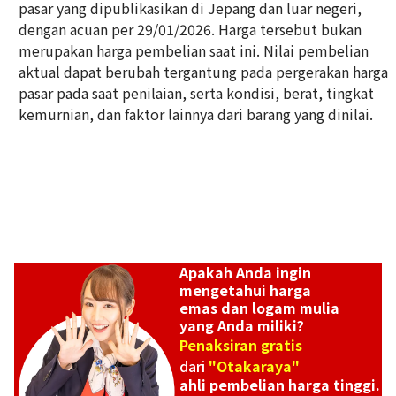
pasar yang dipublikasikan di Jepang dan luar negeri,
dengan acuan per 29/01/2026. Harga tersebut bukan
24K gold (K24) sake set
merupakan harga pembelian saat ini. Nilai pembelian
349,6g
aktual dapat berubah tergantung pada pergerakan harga
Referensi Harga Buyback
pasar pada saat penilaian, serta kondisi, berat, tingkat
Rp 1.033.384.738
kemurnian, dan faktor lainnya dari barang yang dinilai.
Apakah Anda ingin
mengetahui harga
emas dan logam mulia
yang Anda miliki?
Penaksiran gratis
dari
"Otakaraya"
ahli pembelian harga tinggi.