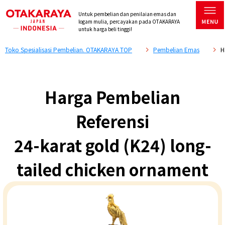
Untuk pembelian dan penilaian emas dan
logam mulia, percayakan pada OTAKARAYA
untuk harga beli tinggi!
Toko Spesialisasi Pembelian. OTAKARAYA TOP
Pembelian Emas
H
Harga Pembelian
Referensi
24-karat gold (K24) long-
tailed chicken ornament