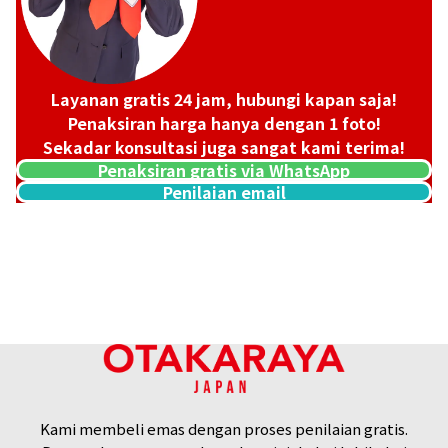
Layanan gratis 24 jam, hubungi kapan saja!
Penaksiran harga hanya dengan 1 foto!
Sekadar konsultasi juga sangat kami terima!
Penaksiran gratis via WhatsApp
Penilaian email
18K gold (K18) Kihei ring
3,4g
Referensi Harga Buyback
Rp 7.588.215
Kami membeli emas dengan proses penilaian gratis.