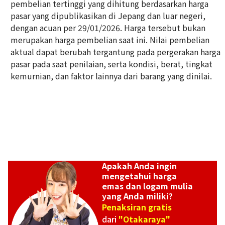
pembelian tertinggi yang dihitung berdasarkan harga
pasar yang dipublikasikan di Jepang dan luar negeri,
dengan acuan per 29/01/2026. Harga tersebut bukan
24K Gold (K24) Golden Wedding Commemorative Gold Coin o
merupakan harga pembelian saat ini. Nilai pembelian
the Emperor and Empress
aktual dapat berubah tergantung pada pergerakan harga
26g
pasar pada saat penilaian, serta kondisi, berat, tingkat
Referensi Harga Buyback
kemurnian, dan faktor lainnya dari barang yang dinilai.
Rp 77.473.344
Apakah Anda ingin
mengetahui harga
emas dan logam mulia
yang Anda miliki?
Penaksiran gratis
dari
"Otakaraya"