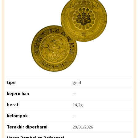
tipe
gold
kejernihan
ー
berat
14,2g
kelompok
ー
Terakhir diperbarui
29/01/2026
Harga Pembelian Referensi