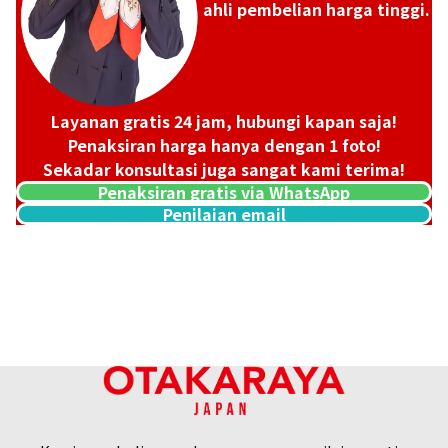
ahli pembelian harga tinggi.
Layanan gratis 24 jam, hubungi kapan saja!
Penaksiran harga hanya dengan 1 foto!
Sekadar konsultasi juga sangat kami terima!
Penaksiran gratis via WhatsApp
Penilaian email
24K Gold (K24) Medal Commemorating Emperor Showa and E
West Germany
29,8g
Referensi Harga Buyback
Rp 88.085.999