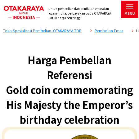
Untuk pembelian dan penilaian emas dan
logam mulia, percayakan pada OTAKARAYA
untuk harga beli tinggi!
Toko Spesialisasi Pembelian. OTAKARAYA TOP
Pembelian Emas
H
Harga Pembelian
Referensi
Gold coin commemorating
His Majesty the Emperor’s
birthday celebration