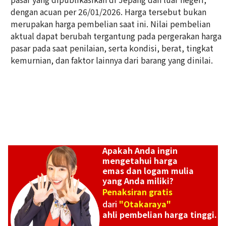
dengan acuan per 26/01/2026. Harga tersebut bukan
Platinum (Pt900) earrings
merupakan harga pembelian saat ini. Nilai pembelian
Referensi Harga Buyback
aktual dapat berubah tergantung pada pergerakan harga
ASK
pasar pada saat penilaian, serta kondisi, berat, tingkat
kemurnian, dan faktor lainnya dari barang yang dinilai.
Apakah Anda ingin
mengetahui harga
emas dan logam mulia
yang Anda miliki?
Penaksiran gratis
dari
"Otakaraya"
ahli pembelian harga tinggi.