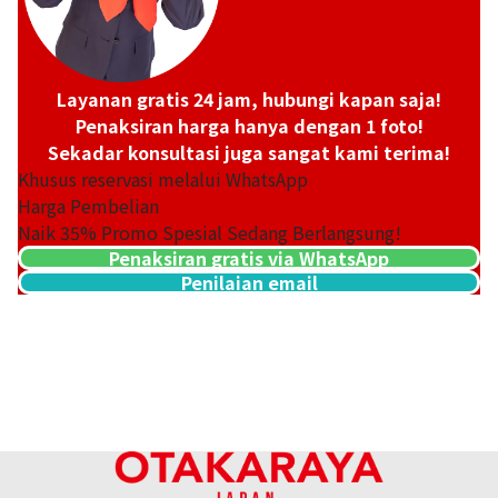
Layanan gratis 24 jam, hubungi kapan saja!
Penaksiran harga hanya dengan 1 foto!
Sekadar konsultasi juga sangat kami terima!
Khusus reservasi melalui WhatsApp
Harga Pembelian
Naik
35
% Promo Spesial Sedang Berlangsung!
Penaksiran gratis via WhatsApp
Penilaian email
Platinum (Pt900) earrings
Referensi Harga Buyback
ASK