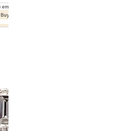
 emerald earrings
a Buyback