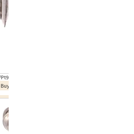
Pt900) Earrings
a Buyback