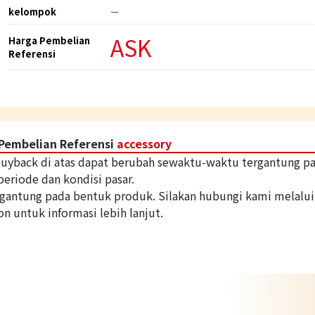
kelompok
ー
ASK
Harga Pembelian
Referensi
Pembelian Referensi
accessory
 buyback di atas dapat berubah sewaktu-waktu tergantung p
periode dan kondisi pasar.
tergantung pada bentuk produk. Silakan hubungi kami melalui
on untuk informasi lebih lanjut.