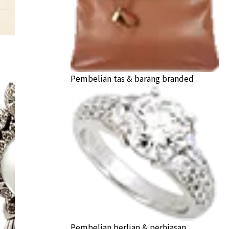
pendant-top
Pembelian tas & barang branded
Pembelian berlian & perhiasan