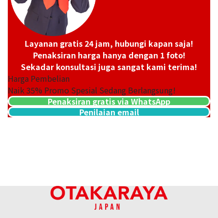
Layanan gratis 24 jam, hubungi kapan saja!
Penaksiran harga hanya dengan 1 foto!
Sekadar konsultasi juga sangat kami terima!
Harga Pembelian
Naik
35
% Promo Spesial Sedang Berlangsung!
Penaksiran gratis via WhatsApp
Penilaian email
Platinum (Pt900) earrings
Referensi Harga Buyback
ASK