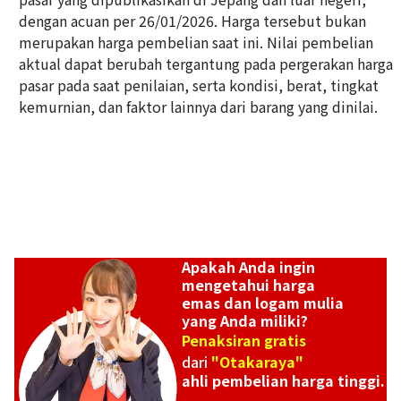
dengan acuan per 26/01/2026. Harga tersebut bukan
Platinum (Pt900) earrings
merupakan harga pembelian saat ini. Nilai pembelian
Referensi Harga Buyback
aktual dapat berubah tergantung pada pergerakan harga
ASK
pasar pada saat penilaian, serta kondisi, berat, tingkat
kemurnian, dan faktor lainnya dari barang yang dinilai.
Apakah Anda ingin
mengetahui harga
emas dan logam mulia
yang Anda miliki?
Penaksiran gratis
dari
"Otakaraya"
ahli pembelian harga tinggi.