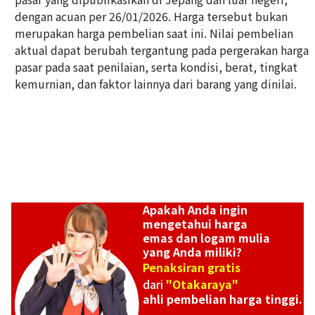
dengan acuan per 26/01/2026. Harga tersebut bukan
Platinum (Pt900) earrings
merupakan harga pembelian saat ini. Nilai pembelian
Referensi Harga Buyback
aktual dapat berubah tergantung pada pergerakan harga
ASK
pasar pada saat penilaian, serta kondisi, berat, tingkat
kemurnian, dan faktor lainnya dari barang yang dinilai.
Apakah Anda ingin
mengetahui harga
emas dan logam mulia
yang Anda miliki?
Penaksiran gratis
dari
"Otakaraya"
ahli pembelian harga tinggi.