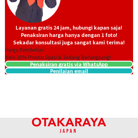
Layanan gratis 24 jam, hubungi kapan saja!
Penaksiran harga hanya dengan 1 foto!
Sekadar konsultasi juga sangat kami terima!
Harga Pembelian
Naik
35
% Promo Spesial Sedang Berlangsung!
Penaksiran gratis via WhatsApp
Penilaian email
Platinum (Pt900) earrings
Referensi Harga Buyback
ASK