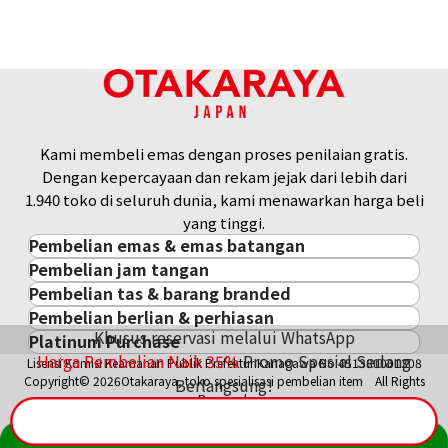
Kami membeli emas dengan proses penilaian gratis.
Dengan kepercayaan dan rekam jejak dari lebih dari
1.940 toko di seluruh dunia, kami menawarkan harga beli
yang tinggi.
Pembelian emas & emas batangan
Pembelian jam tangan
Pembelian emas & emas batangan
Pembelian tas & barang branded
Pembelian jam tangan
Emas Batangan / Gold Bar
Pembelian berlian & perhiasan
Pembelian tas & barang branded
ROLEX
Koin Emas
Khusus reservasi melalui WhatsApp
Platinum Purchase
Pembelian berlian & perhiasan
Cartier
PATEK PHILIPPE
Harga Pasar Emas / Kurs Emas
Harga Pembelian Naik
35
%
Promo Spesial Sedang
Lisensi Komisi Keamanan Publik Prefektur Kanagawa No.451380001308
Platinum
Berlian
LOUIS VUITTON
AUDEMARS PIGUET
Aksesoris Emas
Copyright© 2026Otakaraya, toko spesialisasi pembelian item All Rights
Berlangsung!
Zamrud
Hermès
VACHERON CONSTANTIN
Cincin Emas
Reserved.
Safir
CHANEL
A. LANGE & SÖHNE
Kalung/Liontin Emas
Rubi