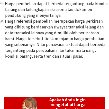
※ Harga pembelian dapat berbeda tergantung pada kondisi
barang dan kelengkapan aksesori atau dokumen
pendukung yang menyertainya.
※ Harga referensi pembelian merupakan harga perkiraan
Pt･Pm900 Star Sapphire Diamond Ring 10.97ct
yang dihitung berdasarkan riwayat transaksi lelang dan
Referensi Harga Buyback
data transaksi lainnya yang dimiliki oleh perusahaan
Rp
49.529.478
kami. Harga tersebut tidak menjamin harga pembelian
yang sebenarnya. Nilai penawaran aktual dapat berbeda
tergantung pada perubahan nilai tukar mata uang,
kondisi barang, serta tren dan situasi pasar.
Apakah Anda ingin
mengetahui harga