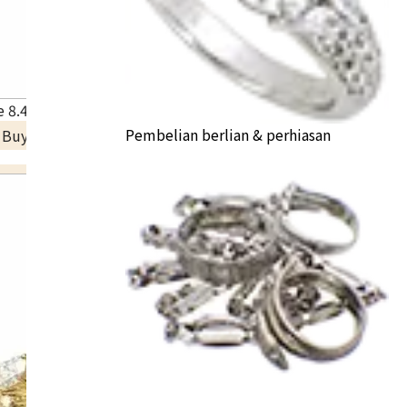
 8.4 ct
Pembelian berlian & perhiasan
a Buyback