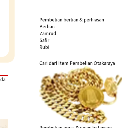
Pembelian berlian & perhiasan
Berlian
Zamrud
Safir
Rubi
Cari dari Item Pembelian Otakaraya
ada
Pembelian emas & emas batangan