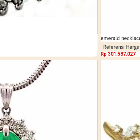
emerald necklace
Referensi Harg
Rp
301.587.027