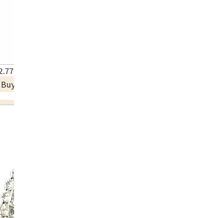
.77 ct
a Buyback