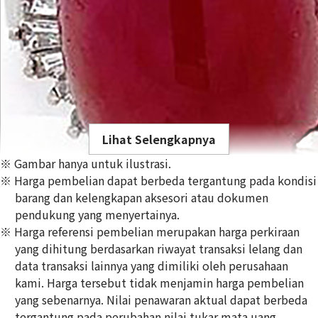
Lihat Selengkapnya
※ Gambar hanya untuk ilustrasi.
※ Harga pembelian dapat berbeda tergantung pada kondisi
barang dan kelengkapan aksesori atau dokumen
pendukung yang menyertainya.
※ Harga referensi pembelian merupakan harga perkiraan
Ruby ring 24.38 carats
yang dihitung berdasarkan riwayat transaksi lelang dan
Referensi Harga Buyback
data transaksi lainnya yang dimiliki oleh perusahaan
Rp
17.041.307
kami. Harga tersebut tidak menjamin harga pembelian
yang sebenarnya. Nilai penawaran aktual dapat berbeda
tergantung pada perubahan nilai tukar mata uang,