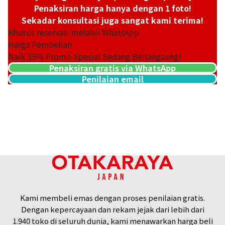
Penaksiran harga hanya dengan 1 foto!
Sekadar konsultasi juga sangat kami terima!
Khusus reservasi melalui WhatsApp
Harga Pembelian
Naik
35
% Promo Spesial Sedang Berlangsung!
Ruby bracelet 3.86 ct
Penaksiran gratis via WhatsApp
Referensi Harga Buyback
Penilaian email
Rp
27.591.764
Kami membeli emas dengan proses penilaian gratis.
Dengan kepercayaan dan rekam jejak dari lebih dari
1.940 toko di seluruh dunia, kami menawarkan harga beli