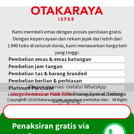
Kami membeli emas dengan proses penilaian gratis.
Dengan kepercayaan dan rekam jejak dari lebih dari
1.940 toko di seluruh dunia, kami menawarkan harga beli
yang tinggi.
Pembelian emas & emas batangan
Pembelian jam tangan
Pembelian emas & emas batangan
Pembelian tas & barang branded
Pembelian jam tangan
Emas Batangan / Gold Bar
Pembelian berlian & perhiasan
Pembelian tas & barang branded
ROLEX
Koin Emas
Khusus reservasi melalui WhatsApp
Platinum Purchase
Pembelian berlian & perhiasan
Cartier
PATEK PHILIPPE
Harga Pasar Emas / Kurs Emas
Harga Pembelian Naik
35
%
Promo Spesial Sedang
Lisensi Komisi Keamanan Publik Prefektur Kanagawa No.451380001308
Platinum
Berlian
LOUIS VUITTON
AUDEMARS PIGUET
Aksesoris Emas
Copyright© 2026Otakaraya, toko spesialisasi pembelian item All Rights
Berlangsung!
Zamrud
Hermès
VACHERON CONSTANTIN
Cincin Emas
Reserved.
Safir
CHANEL
A. LANGE & SÖHNE
Kalung/Liontin Emas
Rubi
CELINE
BREGUEST
Fendi