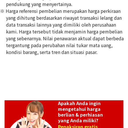
pendukung yang menyertainya.
※ Harga referensi pembelian merupakan harga perkiraan
Emerald ring 3.34ct
yang dihitung berdasarkan riwayat transaksi lelang dan
Referensi Harga Buyback
data transaksi lainnya yang dimiliki oleh perusahaan
Rp
34.207.003
kami. Harga tersebut tidak menjamin harga pembelian
yang sebenarnya. Nilai penawaran aktual dapat berbeda
tergantung pada perubahan nilai tukar mata uang,
kondisi barang, serta tren dan situasi pasar.
Apakah Anda ingin
mengetahui harga
berlian & perhiasan
yang Anda miliki?
Penaksiran gratis