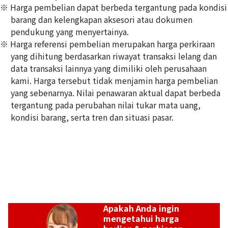
※ Harga pembelian dapat berbeda tergantung pada kondisi
barang dan kelengkapan aksesori atau dokumen
pendukung yang menyertainya.
※ Harga referensi pembelian merupakan harga perkiraan
Pt･Pm900 Star Sapphire Diamond Ring 10.97ct
yang dihitung berdasarkan riwayat transaksi lelang dan
Referensi Harga Buyback
data transaksi lainnya yang dimiliki oleh perusahaan
Rp
49.529.478
kami. Harga tersebut tidak menjamin harga pembelian
yang sebenarnya. Nilai penawaran aktual dapat berbeda
tergantung pada perubahan nilai tukar mata uang,
kondisi barang, serta tren dan situasi pasar.
Apakah Anda ingin
mengetahui harga