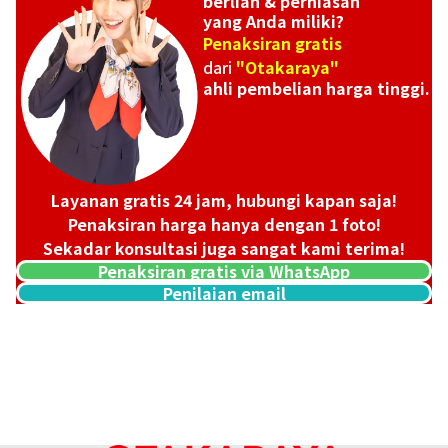
berlian & perhiasan
yang Anda miliki?
Penaksiran gratis
dari
"Otakaraya"
ahli pembelian harga tinggi.
Layanan gratis 24 jam, hubungi kapan saja!
Penaksiran harga hanya dengan 1 foto!
Sekadar konsultasi juga sangat kami terima!
Penaksiran gratis via WhatsApp
Penilaian email
Pt･Pm900 Star Sapphire Diamond Ring 12.05ct
Referensi Harga Buyback
Rp
39.691.431