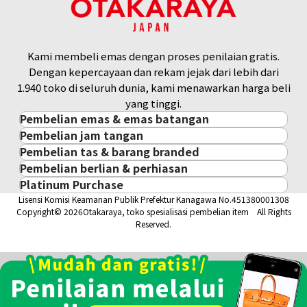
Kami membeli emas dengan proses penilaian gratis.
Dengan kepercayaan dan rekam jejak dari lebih dari
1.940 toko di seluruh dunia, kami menawarkan harga beli
yang tinggi.
Pembelian emas & emas batangan
Pembelian jam tangan
Pembelian emas & emas batangan
Pembelian tas & barang branded
Pembelian jam tangan
Emas Batangan / Gold Bar
Pembelian berlian & perhiasan
Pembelian tas & barang branded
ROLEX
Koin Emas
Platinum Purchase
Pembelian berlian & perhiasan
Cartier
PATEK PHILIPPE
Harga Pasar Emas / Kurs Emas
Lisensi Komisi Keamanan Publik Prefektur Kanagawa No.451380001308
Platinum
Berlian
LOUIS VUITTON
AUDEMARS PIGUET
Aksesoris Emas
Copyright© 2026Otakaraya, toko spesialisasi pembelian item All Rights
Zamrud
Hermès
VACHERON CONSTANTIN
Cincin Emas
Reserved.
Safir
CHANEL
A. LANGE & SÖHNE
Kalung/Liontin Emas
Rubi
CELINE
BREGUEST
Fendi
Dior