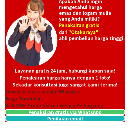
Apakah Anda ingin
mengetahui harga
emas dan logam mulia
yang Anda miliki?
Penaksiran gratis
dari
"Otakaraya"
ahli pembelian harga tinggi.
Layanan gratis 24 jam, hubungi kapan saja!
Penaksiran harga hanya dengan 1 foto!
Sekadar konsultasi juga sangat kami terima!
Khusus reservasi melalui WhatsApp
Harga Pembelian
Naik
35
% Promo Spesial Sedang Berlangsung!
Penaksiran gratis via WhatsApp
Penilaian email