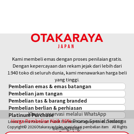
Kami membeli emas dengan proses penilaian gratis.
Dengan kepercayaan dan rekam jejak dari lebih dari
1.940 toko di seluruh dunia, kami menawarkan harga beli
yang tinggi.
Pembelian emas & emas batangan
Pembelian jam tangan
Pembelian emas & emas batangan
Pembelian tas & barang branded
Pembelian jam tangan
Emas Batangan / Gold Bar
Pembelian berlian & perhiasan
Pembelian tas & barang branded
ROLEX
Koin Emas
Khusus reservasi melalui WhatsApp
Platinum Purchase
Pembelian berlian & perhiasan
Cartier
PATEK PHILIPPE
Harga Pasar Emas / Kurs Emas
Harga Pembelian Naik
35
%
Promo Spesial Sedang
Lisensi Komisi Keamanan Publik Prefektur Kanagawa No.451380001308
Platinum
Berlian
LOUIS VUITTON
AUDEMARS PIGUET
Aksesoris Emas
Copyright© 2026Otakaraya, toko spesialisasi pembelian item All Rights
Berlangsung!
Zamrud
Hermès
VACHERON CONSTANTIN
Cincin Emas
Reserved.