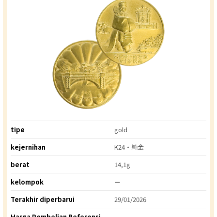
tipe
gold
kejernihan
K24・純金
berat
14,1g
kelompok
ー
Terakhir diperbarui
29/01/2026
Harga Pembelian Referensi