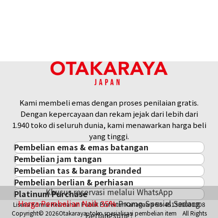
24k gold (K24) gold wire
30,5g
Referensi Harga Buyback
Rp 90.155.133
Kami membeli emas dengan proses penilaian gratis.
Dengan kepercayaan dan rekam jejak dari lebih dari
1.940 toko di seluruh dunia, kami menawarkan harga beli
yang tinggi.
Pembelian emas & emas batangan
Pembelian jam tangan
Pembelian emas & emas batangan
Pembelian tas & barang branded
Pembelian jam tangan
Emas Batangan / Gold Bar
Pembelian berlian & perhiasan
Pembelian tas & barang branded
ROLEX
Koin Emas
Khusus reservasi melalui WhatsApp
Platinum Purchase
Pembelian berlian & perhiasan
Cartier
PATEK PHILIPPE
Harga Pasar Emas / Kurs Emas
Harga Pembelian Naik
35
%
Promo Spesial Sedang
Lisensi Komisi Keamanan Publik Prefektur Kanagawa No.451380001308
Platinum
Berlian
LOUIS VUITTON
AUDEMARS PIGUET
Aksesoris Emas
Copyright© 2026Otakaraya, toko spesialisasi pembelian item All Rights
Berlangsung!