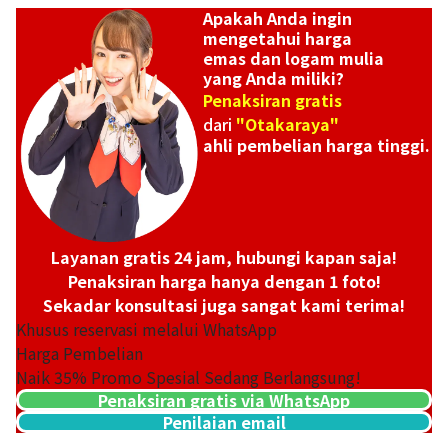
Apakah Anda ingin
mengetahui harga
emas dan logam mulia
yang Anda miliki?
Penaksiran gratis
dari
"Otakaraya"
ahli pembelian harga tinggi.
Layanan gratis 24 jam, hubungi kapan saja!
Penaksiran harga hanya dengan 1 foto!
Sekadar konsultasi juga sangat kami terima!
Khusus reservasi melalui WhatsApp
Harga Pembelian
Naik
35
% Promo Spesial Sedang Berlangsung!
Penaksiran gratis via WhatsApp
Penilaian email