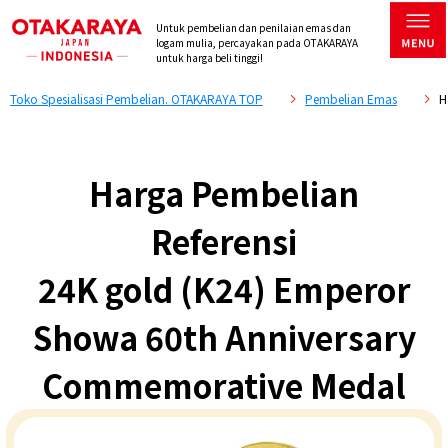
Untuk pembelian dan penilaian emas dan
logam mulia, percayakan pada OTAKARAYA
untuk harga beli tinggi!
Toko Spesialisasi Pembelian. OTAKARAYA TOP
Pembelian Emas
H
Harga Pembelian
Referensi
24K gold (K24) Emperor
Showa 60th Anniversary
Commemorative Medal