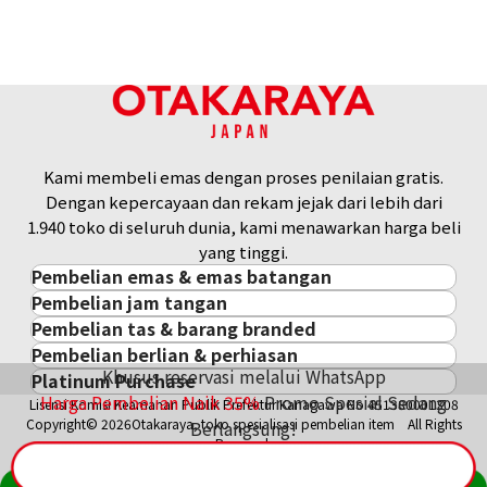
Referensi Harga Buyback
Rp 88.575.865
Kami membeli emas dengan proses penilaian gratis.
Dengan kepercayaan dan rekam jejak dari lebih dari
1.940 toko di seluruh dunia, kami menawarkan harga beli
yang tinggi.
Pembelian emas & emas batangan
Pembelian jam tangan
Pembelian emas & emas batangan
Pembelian tas & barang branded
Pembelian jam tangan
Emas Batangan / Gold Bar
Pembelian berlian & perhiasan
Pembelian tas & barang branded
ROLEX
Koin Emas
Khusus reservasi melalui WhatsApp
Platinum Purchase
Pembelian berlian & perhiasan
Cartier
PATEK PHILIPPE
Harga Pasar Emas / Kurs Emas
Harga Pembelian Naik
35
%
Promo Spesial Sedang
Lisensi Komisi Keamanan Publik Prefektur Kanagawa No.451380001308
Platinum
Berlian
LOUIS VUITTON
AUDEMARS PIGUET
Aksesoris Emas
Copyright© 2026Otakaraya, toko spesialisasi pembelian item All Rights
Berlangsung!
Zamrud
Hermès
VACHERON CONSTANTIN
Cincin Emas
Reserved.
Safir
CHANEL
A. LANGE & SÖHNE
Kalung/Liontin Emas