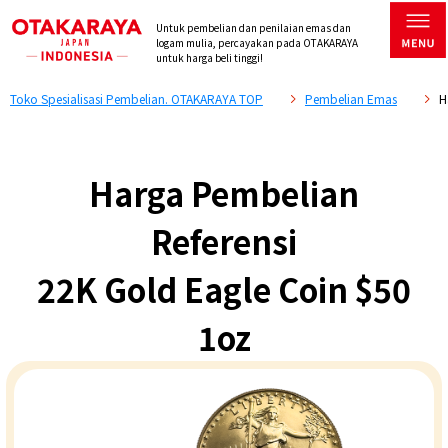
Untuk pembelian dan penilaian emas dan
logam mulia, percayakan pada OTAKARAYA
untuk harga beli tinggi!
Toko Spesialisasi Pembelian. OTAKARAYA TOP
Pembelian Emas
H
Harga Pembelian
Referensi
22K Gold Eagle Coin $50
1oz