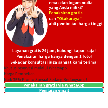
emas dan logam mulia
yang Anda miliki?
Penaksiran gratis
dari
"Otakaraya"
ahli pembelian harga tinggi.
Layanan gratis 24 jam, hubungi kapan saja!
Penaksiran harga hanya dengan 1 foto!
Sekadar konsultasi juga sangat kami terima!
Khusus reservasi melalui WhatsApp
Harga Pembelian
Naik
35
% Promo Spesial Sedang Berlangsung!
Penaksiran gratis via WhatsApp
Penilaian email
21-karat gold (K21) American 20 dollar double eagle gold co
33,4g