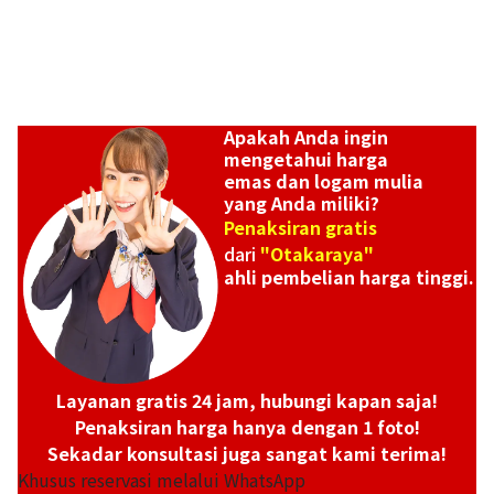
Apakah Anda ingin
mengetahui harga
emas dan logam mulia
yang Anda miliki?
Penaksiran gratis
dari
"Otakaraya"
ahli pembelian harga tinggi.
Layanan gratis 24 jam, hubungi kapan saja!
Penaksiran harga hanya dengan 1 foto!
Sekadar konsultasi juga sangat kami terima!
Khusus reservasi melalui WhatsApp