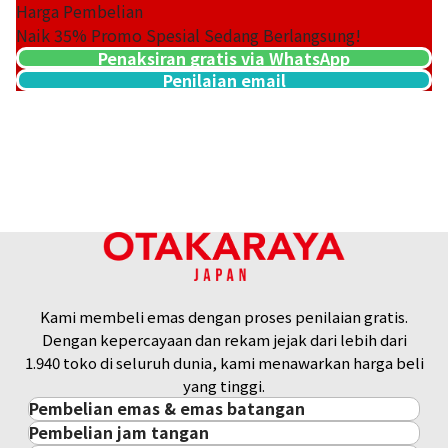
Harga Pembelian
Naik
35
% Promo Spesial Sedang Berlangsung!
Penaksiran gratis via WhatsApp
Penilaian email
18K gold (K18) Kihei necklace
201,2g
Referensi Harga Buyback
Rp 449.043.794
Kami membeli emas dengan proses penilaian gratis.
Dengan kepercayaan dan rekam jejak dari lebih dari
1.940 toko di seluruh dunia, kami menawarkan harga beli
yang tinggi.
Pembelian emas & emas batangan
Pembelian jam tangan
Pembelian emas & emas batangan