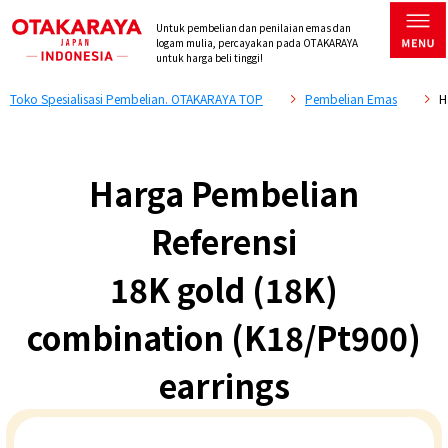
Untuk pembelian dan penilaian emas dan
logam mulia, percayakan pada OTAKARAYA
untuk harga beli tinggi!
Toko Spesialisasi Pembelian. OTAKARAYA TOP
Pembelian Emas
H
Harga Pembelian
Referensi
18K gold (18K)
combination (K18/Pt900)
earrings