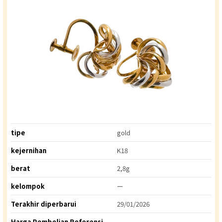
tipe
gold
kejernihan
K18
berat
2,8g
kelompok
ー
Terakhir diperbarui
29/01/2026
Harga Pembelian Referensi