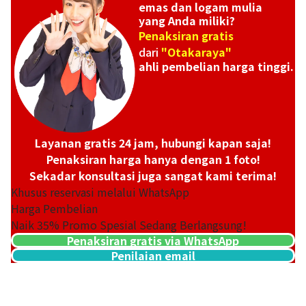
emas dan logam mulia
yang Anda miliki?
Penaksiran gratis
dari
"Otakaraya"
ahli pembelian harga tinggi.
Layanan gratis 24 jam, hubungi kapan saja!
Penaksiran harga hanya dengan 1 foto!
Sekadar konsultasi juga sangat kami terima!
Khusus reservasi melalui WhatsApp
Harga Pembelian
Naik
35
% Promo Spesial Sedang Berlangsung!
Penaksiran gratis via WhatsApp
Penilaian email
14K (K14) Montreal 100 Dollar Gold Coin
13,3g