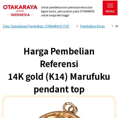
Untuk pembelian dan penilaian emas dan
logam mulia, percayakan pada OTAKARAYA
untuk harga beli tinggi!
Toko Spesialisasi Pembelian. OTAKARAYA TOP
Pembelian Emas
H
Harga Pembelian
Referensi
14K gold (K14) Marufuku
pendant top