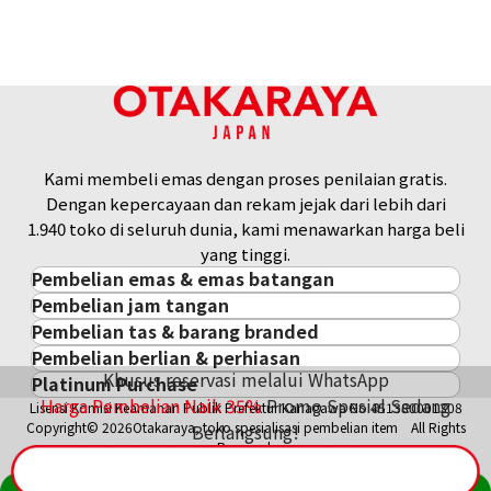
Referensi Harga Buyback
Rp 22.985.752
Kami membeli emas dengan proses penilaian gratis.
Dengan kepercayaan dan rekam jejak dari lebih dari
1.940 toko di seluruh dunia, kami menawarkan harga beli
yang tinggi.
Pembelian emas & emas batangan
Pembelian jam tangan
Pembelian emas & emas batangan
Pembelian tas & barang branded
Pembelian jam tangan
Emas Batangan / Gold Bar
Pembelian berlian & perhiasan
Pembelian tas & barang branded
ROLEX
Koin Emas
Khusus reservasi melalui WhatsApp
Platinum Purchase
Pembelian berlian & perhiasan
Cartier
PATEK PHILIPPE
Harga Pasar Emas / Kurs Emas
Harga Pembelian Naik
35
%
Promo Spesial Sedang
Lisensi Komisi Keamanan Publik Prefektur Kanagawa No.451380001308
Platinum
Berlian
LOUIS VUITTON
AUDEMARS PIGUET
Aksesoris Emas
Copyright© 2026Otakaraya, toko spesialisasi pembelian item All Rights
Berlangsung!
Zamrud
Hermès
VACHERON CONSTANTIN
Cincin Emas
Reserved.
Safir
CHANEL
A. LANGE & SÖHNE
Kalung/Liontin Emas