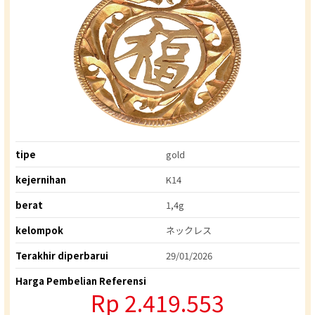
tipe
gold
kejernihan
K14
berat
1,4g
kelompok
ネックレス
Terakhir diperbarui
29/01/2026
Harga Pembelian Referensi
Rp 2.419.553