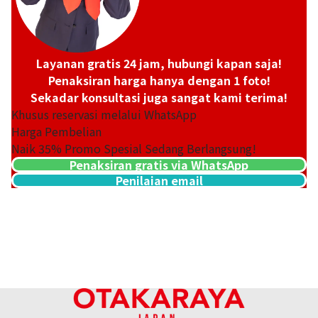
Layanan gratis 24 jam, hubungi kapan saja!
Penaksiran harga hanya dengan 1 foto!
Sekadar konsultasi juga sangat kami terima!
Khusus reservasi melalui WhatsApp
Harga Pembelian
Naik
35
% Promo Spesial Sedang Berlangsung!
Penaksiran gratis via WhatsApp
Penilaian email
Platinum (Pt900) earrings
Referensi Harga Buyback
ASK