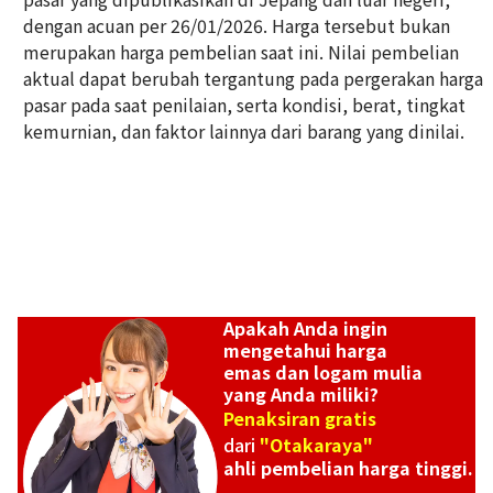
dengan acuan per 26/01/2026. Harga tersebut bukan
Platinum (Pt900) earrings
merupakan harga pembelian saat ini. Nilai pembelian
Referensi Harga Buyback
aktual dapat berubah tergantung pada pergerakan harga
ASK
pasar pada saat penilaian, serta kondisi, berat, tingkat
kemurnian, dan faktor lainnya dari barang yang dinilai.
Apakah Anda ingin
mengetahui harga
emas dan logam mulia
yang Anda miliki?
Penaksiran gratis
dari
"Otakaraya"
ahli pembelian harga tinggi.