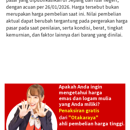
dengan acuan per 26/01/2026. Harga tersebut bukan
Platinum (Pt900) earrings
merupakan harga pembelian saat ini. Nilai pembelian
Referensi Harga Buyback
aktual dapat berubah tergantung pada pergerakan harga
ASK
pasar pada saat penilaian, serta kondisi, berat, tingkat
kemurnian, dan faktor lainnya dari barang yang dinilai.
Apakah Anda ingin
mengetahui harga
emas dan logam mulia
yang Anda miliki?
Penaksiran gratis
dari
"Otakaraya"
ahli pembelian harga tinggi.