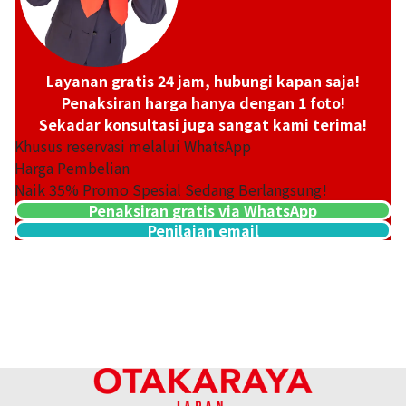
Layanan gratis 24 jam, hubungi kapan saja!
Penaksiran harga hanya dengan 1 foto!
Sekadar konsultasi juga sangat kami terima!
Khusus reservasi melalui WhatsApp
Harga Pembelian
Naik
35
% Promo Spesial Sedang Berlangsung!
Penaksiran gratis via WhatsApp
Penilaian email
Platinum (Pt900) earrings
Referensi Harga Buyback
ASK