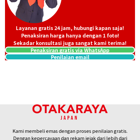
Layanan gratis 24 jam, hubungi kapan saja!
Penaksiran harga hanya dengan 1 foto!
Sekadar konsultasi juga sangat kami terima!
Penaksiran gratis via WhatsApp
Penilaian email
Platinum (Pt900) earrings
Referensi Harga Buyback
ASK
Kami membeli emas dengan proses penilaian gratis.
Dengan kepercayaan dan rekam jejak dari lebih dari