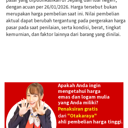
dengan acuan per 26/01/2026. Harga tersebut bukan
Platinum (Pt900) earrings
merupakan harga pembelian saat ini. Nilai pembelian
Referensi Harga Buyback
aktual dapat berubah tergantung pada pergerakan harga
ASK
pasar pada saat penilaian, serta kondisi, berat, tingkat
kemurnian, dan faktor lainnya dari barang yang dinilai.
Apakah Anda ingin
mengetahui harga
emas dan logam mulia
yang Anda miliki?
Penaksiran gratis
dari
"Otakaraya"
ahli pembelian harga tinggi.