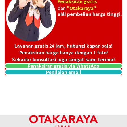
Penaksiran gratis
dari
"Otakaraya"
ahli pembelian harga tinggi.
Layanan gratis 24 jam, hubungi kapan saja!
Penaksiran harga hanya dengan 1 foto!
Sekadar konsultasi juga sangat kami terima!
Penaksiran gratis via WhatsApp
Penilaian email
Platinum (Pt1000) Koala Coin 1/4 oz 3 pieces
23,4g
Referensi Harga Buyback
Rp 33.957.612