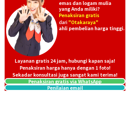
emas dan logam mulia
yang Anda miliki?
Penaksiran gratis
dari
"Otakaraya"
ahli pembelian harga tinggi.
Layanan gratis 24 jam, hubungi kapan saja!
Penaksiran harga hanya dengan 1 foto!
Sekadar konsultasi juga sangat kami terima!
Penaksiran gratis via WhatsApp
Penilaian email
Platinum (Pt1000) Koala Coin 1/4 oz 3 pieces
23,4g