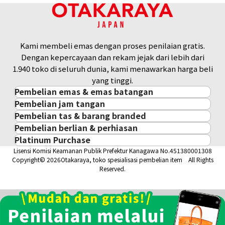
Referensi Harga Buyback
Rp 33.957.612
Kami membeli emas dengan proses penilaian gratis.
Dengan kepercayaan dan rekam jejak dari lebih dari
1.940 toko di seluruh dunia, kami menawarkan harga beli
yang tinggi.
Pembelian emas & emas batangan
Pembelian jam tangan
Pembelian emas & emas batangan
Pembelian tas & barang branded
Pembelian jam tangan
Emas Batangan / Gold Bar
Pembelian berlian & perhiasan
Pembelian tas & barang branded
ROLEX
Koin Emas
Platinum Purchase
Pembelian berlian & perhiasan
Cartier
PATEK PHILIPPE
Harga Pasar Emas / Kurs Emas
Lisensi Komisi Keamanan Publik Prefektur Kanagawa No.451380001308
Platinum
Berlian
LOUIS VUITTON
AUDEMARS PIGUET
Aksesoris Emas
Copyright© 2026Otakaraya, toko spesialisasi pembelian item All Rights
Zamrud
Hermès
VACHERON CONSTANTIN
Cincin Emas
Reserved.
Safir
CHANEL
A. LANGE & SÖHNE
Kalung/Liontin Emas
Rubi
CELINE
BREGUEST
Fendi
Dior