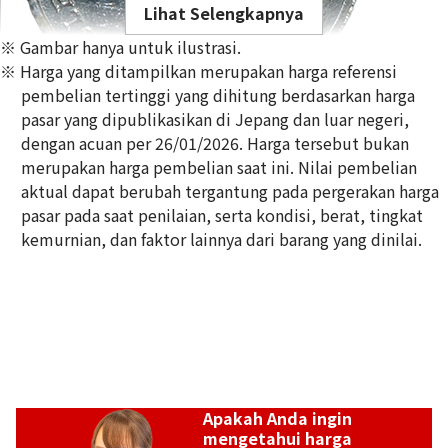
Lihat Selengkapnya
※ Gambar hanya untuk ilustrasi.
※ Harga yang ditampilkan merupakan harga referensi
pembelian tertinggi yang dihitung berdasarkan harga
pasar yang dipublikasikan di Jepang dan luar negeri,
dengan acuan per 26/01/2026. Harga tersebut bukan
Platinum (Pt1000) Isle of Man Noble Coin 1/4oz
merupakan harga pembelian saat ini. Nilai pembelian
3,1g
aktual dapat berubah tergantung pada pergerakan harga
Referensi Harga Buyback
pasar pada saat penilaian, serta kondisi, berat, tingkat
Rp 4.498.658
kemurnian, dan faktor lainnya dari barang yang dinilai.
Apakah Anda ingin
mengetahui harga