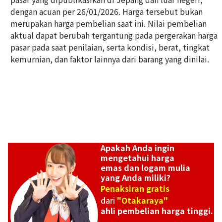
dengan acuan per 26/01/2026. Harga tersebut bukan
Platinum (Pt900) earrings
merupakan harga pembelian saat ini. Nilai pembelian
Referensi Harga Buyback
aktual dapat berubah tergantung pada pergerakan harga
ASK
pasar pada saat penilaian, serta kondisi, berat, tingkat
kemurnian, dan faktor lainnya dari barang yang dinilai.
Apakah Anda ingin
mengetahui harga
emas dan logam mulia
yang Anda miliki?
Penaksiran gratis
dari
"Otakaraya"
ahli pembelian harga tinggi.