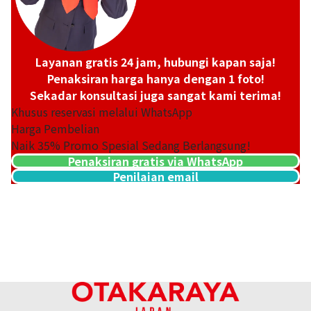
Layanan gratis 24 jam, hubungi kapan saja!
Penaksiran harga hanya dengan 1 foto!
Sekadar konsultasi juga sangat kami terima!
Khusus reservasi melalui WhatsApp
Harga Pembelian
Naik
35
% Promo Spesial Sedang Berlangsung!
Penaksiran gratis via WhatsApp
Penilaian email
Platinum (Pt900) earrings
Referensi Harga Buyback
ASK