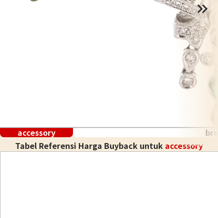
accessory
br
Tabel Referensi Harga Buyback untuk
accessory