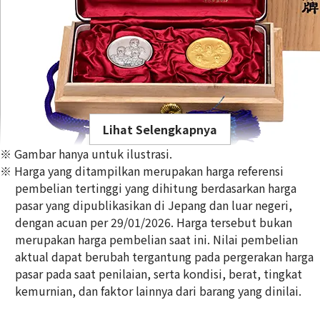
Lihat Selengkapnya
※ Gambar hanya untuk ilustrasi.
※ Harga yang ditampilkan merupakan harga referensi
pembelian tertinggi yang dihitung berdasarkan harga
pasar yang dipublikasikan di Jepang dan luar negeri,
dengan acuan per 29/01/2026. Harga tersebut bukan
Gold Platinum (K24/Sv1000) Meiji 100th Anniversary Statue
merupakan harga pembelian saat ini. Nilai pembelian
Silver Medal Set
aktual dapat berubah tergantung pada pergerakan harga
100g
pasar pada saat penilaian, serta kondisi, berat, tingkat
Referensi Harga Buyback
kemurnian, dan faktor lainnya dari barang yang dinilai.
Rp
204.733.151