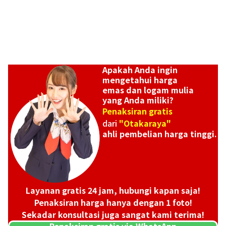
Apakah Anda ingin
mengetahui harga
emas dan logam mulia
yang Anda miliki?
Penaksiran gratis
dari
"Otakaraya"
ahli pembelian harga tinggi.
Platinum (Pt1000) Maple Leaf Coins 2 1/2 oz 2 1/4 oz
46,65g
Referensi Harga Buyback
Layanan gratis 24 jam, hubungi kapan saja!
Rp 67.697.547
Penaksiran harga hanya dengan 1 foto!
Sekadar konsultasi juga sangat kami terima!
Penaksiran gratis via WhatsApp