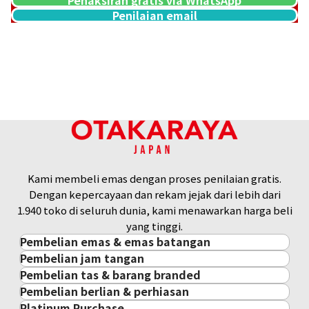
Penilaian email
Kami membeli emas dengan proses penilaian gratis.
Platinum (Pt1000) Maple Leaf Coin 1/4 oz 6 pieces set
Dengan kepercayaan dan rekam jejak dari lebih dari
46,7g
1.940 toko di seluruh dunia, kami menawarkan harga beli
Referensi Harga Buyback
yang tinggi.
Rp 67.770.106
Pembelian emas & emas batangan
Pembelian jam tangan
Pembelian emas & emas batangan
Pembelian tas & barang branded
Pembelian jam tangan
Emas Batangan / Gold Bar
Pembelian berlian & perhiasan
Pembelian tas & barang branded
ROLEX
Koin Emas
Platinum Purchase
Pembelian berlian & perhiasan