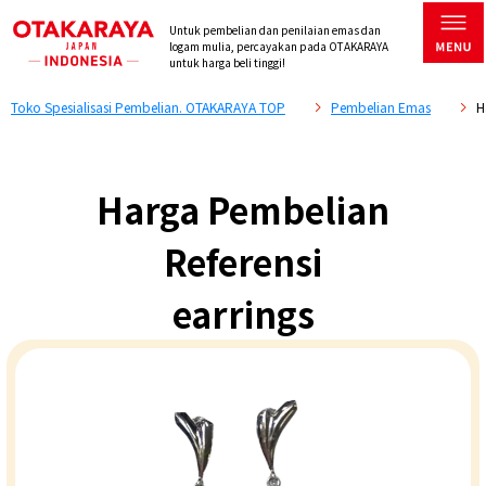
Untuk pembelian dan penilaian emas dan
logam mulia, percayakan pada OTAKARAYA
untuk harga beli tinggi!
Toko Spesialisasi Pembelian. OTAKARAYA TOP
Pembelian Emas
H
Harga Pembelian
Referensi
earrings