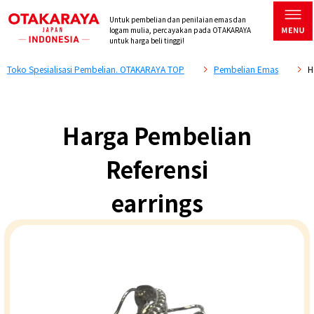
Untuk pembelian dan penilaian emas dan
logam mulia, percayakan pada OTAKARAYA
untuk harga beli tinggi!
Toko Spesialisasi Pembelian. OTAKARAYA TOP
Pembelian Emas
H
Harga Pembelian
Referensi
earrings