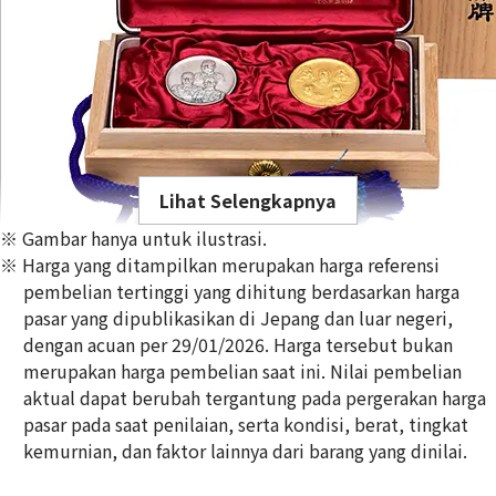
Lihat Selengkapnya
※ Gambar hanya untuk ilustrasi.
※ Harga yang ditampilkan merupakan harga referensi
pembelian tertinggi yang dihitung berdasarkan harga
pasar yang dipublikasikan di Jepang dan luar negeri,
dengan acuan per 29/01/2026. Harga tersebut bukan
Gold Platinum (K24/Sv1000) Meiji 100th Anniversary Statue
merupakan harga pembelian saat ini. Nilai pembelian
Silver Medal Set
aktual dapat berubah tergantung pada pergerakan harga
100g
pasar pada saat penilaian, serta kondisi, berat, tingkat
Referensi Harga Buyback
kemurnian, dan faktor lainnya dari barang yang dinilai.
Rp
204.733.151