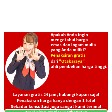
Apakah Anda ingin
mengetahui harga
emas dan logam mulia
yang Anda miliki?
Penaksiran gratis
dari
"Otakaraya"
ahli pembelian harga tinggi.
Platinum (Pt1000) Maple Leaf Coins 2 1/2 oz 2 1/4 oz
46,65g
Referensi Harga Buyback
Layanan gratis 24 jam, hubungi kapan saja!
Rp 67.697.547
Penaksiran harga hanya dengan 1 foto!
Sekadar konsultasi juga sangat kami terima!
Penaksiran gratis via WhatsApp