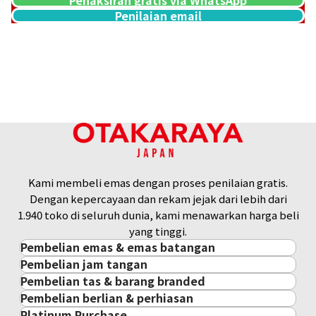
Penilaian email
Kami membeli emas dengan proses penilaian gratis.
Platinum (Pt1000) Maple Leaf Coin 1/4 oz 6 pieces set
Dengan kepercayaan dan rekam jejak dari lebih dari
46,7g
1.940 toko di seluruh dunia, kami menawarkan harga beli
Referensi Harga Buyback
yang tinggi.
Rp 67.770.106
Pembelian emas & emas batangan
Pembelian jam tangan
Pembelian emas & emas batangan
Pembelian tas & barang branded
Pembelian jam tangan
Emas Batangan / Gold Bar
Pembelian berlian & perhiasan
Pembelian tas & barang branded
ROLEX
Koin Emas
Platinum Purchase
Pembelian berlian & perhiasan