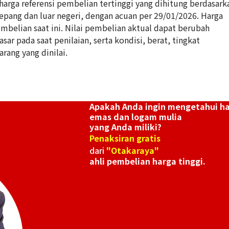
rga referensi pembelian tertinggi yang dihitung berdasark
Jepang dan luar negeri, dengan acuan per 29/01/2026. Harga
belian saat ini. Nilai pembelian aktual dapat berubah
ar pada saat penilaian, serta kondisi, berat, tingkat
h Anniversary Statue Tile Pure Gold Pure
Gold platinum (
arang yang dinilai.
12g
Referensi Harg
Rp 21.892.806
Apakah Anda ingin mengetahui h
emas dan logam mulia
yang Anda miliki?
Penaksiran gratis
dari
"Otakaraya"
ahli pembelian harga tinggi.