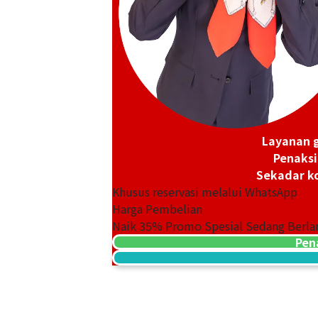
Platinum (Pt1000) Maple Leaf Coins 2 1
46,65g
Referensi Harga Buyback
Rp 67.697.547
Layanan g
Penaksi
Sekadar ko
Khusus reservasi melalui WhatsApp
Harga Pembelian
Naik
35
% Promo Spesial Sedang Berla
Pen