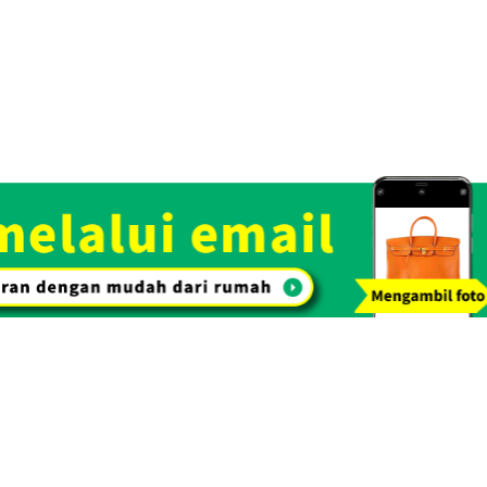
Referensi Harg
Rp 11.174.086
i emas dengan proses penilaian gratis. Dengan kepercayaan dan rek
arkan harga beli yang tinggi.
tems
Toko Spesialisasi
Lihat Daftar Barang yang
Pembelian. OTAKARAYA TOP
Kami Beli
Pembelian tas & barang
Pembelian 
tangan