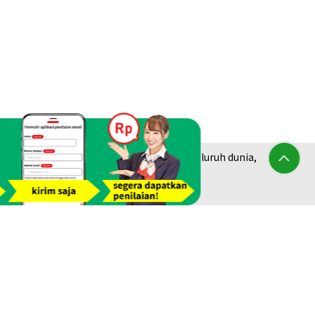
a Buyback
am jejak dari lebih dari 1.940 toko di seluruh dunia,
berlian &
Platinum Purchase