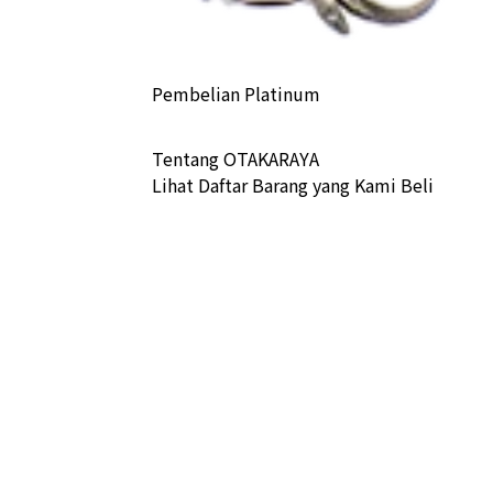
) Maple Leaf Coins 2 1/2 oz 1 1/4 oz
a Buyback
Pembelian Platinum
Tentang OTAKARAYA
Lihat Daftar Barang yang Kami Beli
0) Tanaka Kikinzoku 16 medals