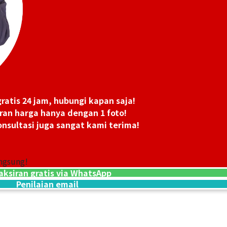
/2 oz 2 1/4 oz
Platinum (Pt100
9,4g
Referensi Harg
Rp 13.641.092
ratis 24 jam, hubungi kapan saja!
ran harga hanya dengan 1 foto!
nsultasi juga sangat kami terima!
ngsung!
aksiran gratis via WhatsApp
Penilaian email