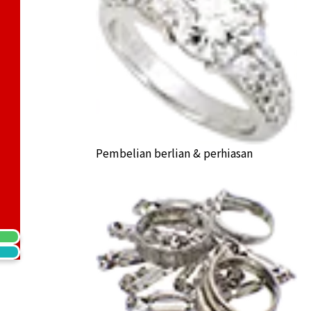
0) Cat Coin 1/5oz Noble Coin 1/10oz
a Buyback
Pembelian berlian & perhiasan