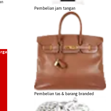
an
Pembelian jam tangan
K18/Pt900) combination bracelet/pendant top
a Buyback
arga
Pembelian tas & barang branded