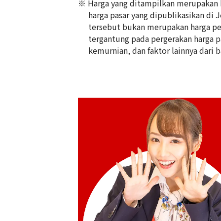
※ Harga yang ditampilkan merupakan ha
harga pasar yang dipublikasikan di 
tersebut bukan merupakan harga pem
tergantung pada pergerakan harga pas
Gold Platinum (K24/Sv1000) Meiji 100t
kemurnian, dan faktor lainnya dari b
Silver Medal Set
100g
Referensi Harga Buyback
Rp
204.733.151