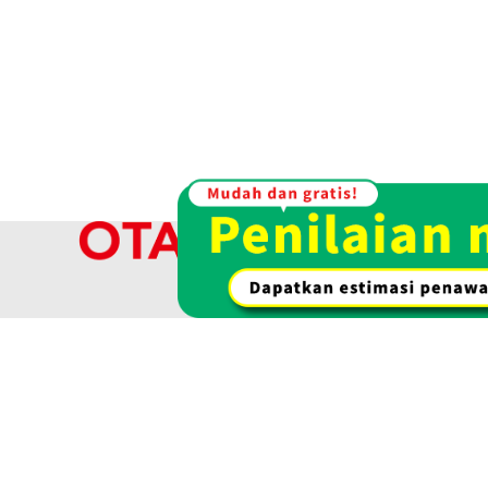
Referensi Harga Buyback
Rp 33.957.612
Kami membel
kami menaw
Platinum (Pt1000) coin collection 6 i
Pembelian emas & emas
Pembelian jam 