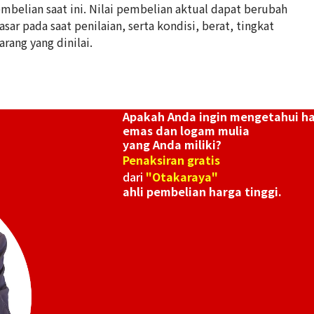
belian saat ini. Nilai pembelian aktual dapat berubah
ar pada saat penilaian, serta kondisi, berat, tingkat
5 gold (K5) ring
arang yang dinilai.
2,1g
Referensi Harg
Rp 813.471
Apakah Anda ingin mengetahui h
emas dan logam mulia
yang Anda miliki?
Penaksiran gratis
dari
"Otakaraya"
ahli pembelian harga tinggi.