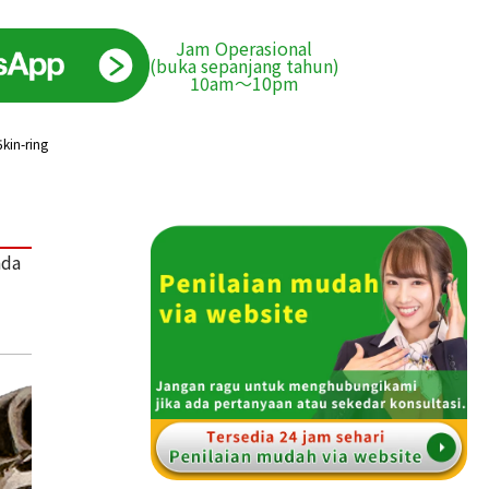
Jam Operasional
(buka sepanjang tahun)
10am〜10pm
kin-ring
ada