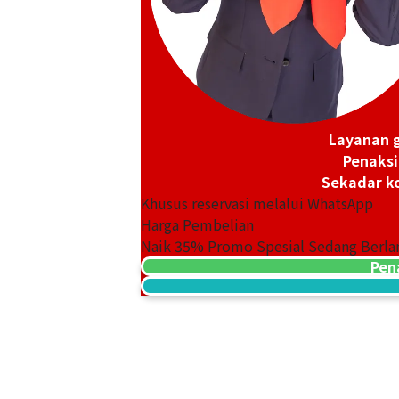
Layanan g
Penaksi
Sekadar ko
Khusus reservasi melalui WhatsApp
Harga Pembelian
Naik
35
% Promo Spesial Sedang Berla
Pen
5 gold (K5) ring
2g
Referensi Harga Buyback
Rp 774.734