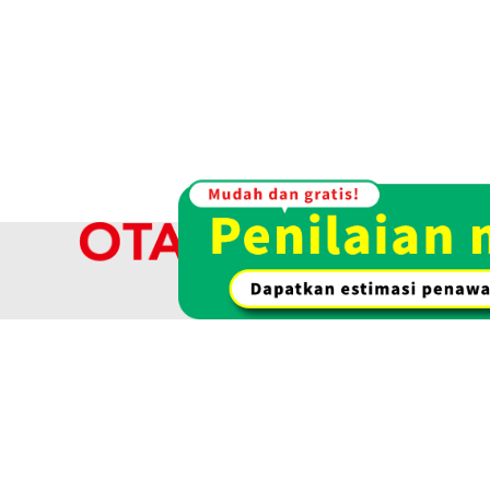
Rp 1.355.785
Kami membel
kami menaw
Pembelian emas & emas
Pembelian jam 