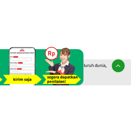
am jejak dari lebih dari 1.940 toko di seluruh dunia,
berlian &
Platinum Purchase