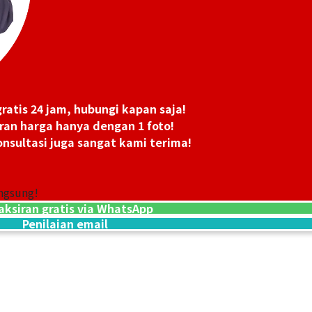
ratis 24 jam, hubungi kapan saja!
ran harga hanya dengan 1 foto!
nsultasi juga sangat kami terima!
ngsung!
aksiran gratis via WhatsApp
5 gold (K5) ring
Penilaian email
1,2g
Referensi Harg
Rp 464.840