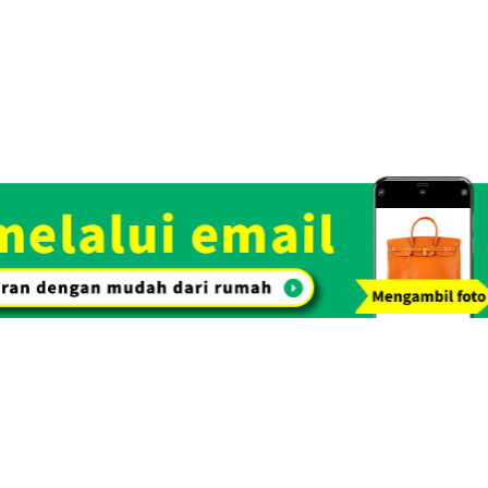
Rp 464.840
i emas dengan proses penilaian gratis. Dengan kepercayaan dan rek
arkan harga beli yang tinggi.
Toko Spesialisasi
Lihat Daftar Barang yang
Pembelian. OTAKARAYA TOP
Kami Beli
Pembelian tas & barang
Pembelian 
tangan