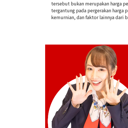
tersebut bukan merupakan harga pem
tergantung pada pergerakan harga pas
5 gold (K5) ring
kemurnian, dan faktor lainnya dari b
2,8g
Referensi Harga Buyback
Rp 1.084.628