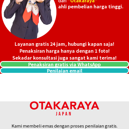
dari
"Otakaraya"
ahli pembelian harga tinggi.
Layanan gratis 24 jam, hubungi kapan saja!
Penaksiran harga hanya dengan 1 foto!
Sekadar konsultasi juga sangat kami terima!
Penaksiran gratis via WhatsApp
Penilaian email
5 gold (K5) ring
2g
Referensi Harga Buyback
Kami membeli emas dengan proses penilaian gratis.