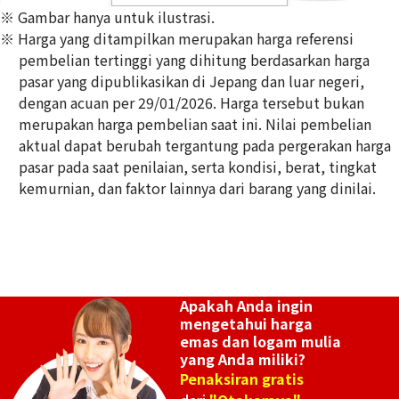
※ Gambar hanya untuk ilustrasi.
※ Harga yang ditampilkan merupakan harga referensi
pembelian tertinggi yang dihitung berdasarkan harga
pasar yang dipublikasikan di Jepang dan luar negeri,
dengan acuan per 29/01/2026. Harga tersebut bukan
5 gold (K5) ring
merupakan harga pembelian saat ini. Nilai pembelian
2,8g
aktual dapat berubah tergantung pada pergerakan harga
Referensi Harga Buyback
pasar pada saat penilaian, serta kondisi, berat, tingkat
Rp 1.084.628
kemurnian, dan faktor lainnya dari barang yang dinilai.
Apakah Anda ingin
mengetahui harga
emas dan logam mulia
yang Anda miliki?
Penaksiran gratis