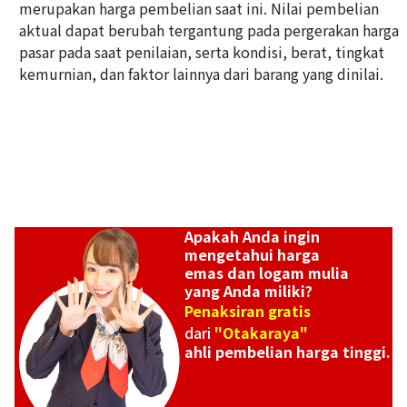
merupakan harga pembelian saat ini. Nilai pembelian
2,8g
aktual dapat berubah tergantung pada pergerakan harga
Referensi Harga Buyback
pasar pada saat penilaian, serta kondisi, berat, tingkat
Rp 1.084.628
kemurnian, dan faktor lainnya dari barang yang dinilai.
Apakah Anda ingin
mengetahui harga
emas dan logam mulia
yang Anda miliki?
Penaksiran gratis
dari
"Otakaraya"
ahli pembelian harga tinggi.