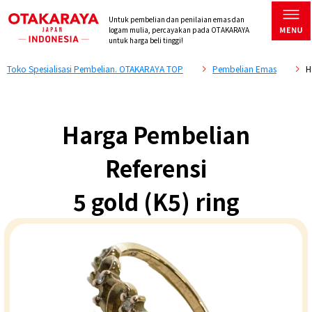
Untuk pembelian dan penilaian emas dan
logam mulia, percayakan pada OTAKARAYA
untuk harga beli tinggi!
Toko Spesialisasi Pembelian. OTAKARAYA TOP
Pembelian Emas
H
Harga Pembelian
Referensi
5 gold (K5) ring