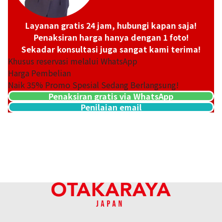
Layanan gratis 24 jam, hubungi kapan saja!
Penaksiran harga hanya dengan 1 foto!
Sekadar konsultasi juga sangat kami terima!
Khusus reservasi melalui WhatsApp
Harga Pembelian
Naik
35
% Promo Spesial Sedang Berlangsung!
Penaksiran gratis via WhatsApp
Penilaian email
5 gold (K5) ring
2g
Referensi Harga Buyback
Rp 774.734